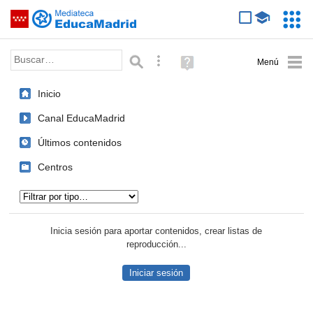
Mediateca de EducaMadrid
Saltar navegación
Servic
Educa
Palabra o frase:
Búsqueda avanzada
Ayuda
(en
ventana
Inicio
nueva)
Canal EducaMadrid
Últimos contenidos
Centros
Tipo de contenido:
Inicia sesión para aportar contenidos, crear listas de
reproducción...
Iniciar sesión