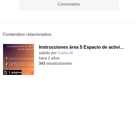
Comentarios
Contenidos relacionados:
Instrucciones área 5 Espacio de actividades.
Contenido educativo.
subido por
Carlos M.
-
hace 2 años
343
visualizaciones
1 página