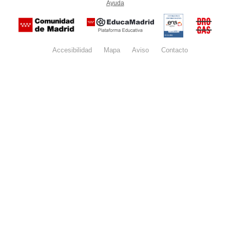
Ayuda
(en ventana nueva)
Certificación
Buzón
de
anónim
conformidad
del Pla
con el
Regiona
Esquema
contra l
Nacional de
Accesibilidad
Mapa
web
Aviso
legal
Contacto
Drogas 
Seguridad
la
(categoría
Comunid
MEDIA). El
de Madr
documento
se abrirá en
ventana
nueva.