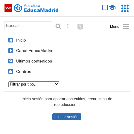
Mediateca de EducaMadrid
Saltar navegación
Servic
Educa
Palabra o frase:
Búsqueda avanzada
Ayuda
(en
ventana
Inicio
nueva)
Canal EducaMadrid
Últimos contenidos
Centros
Tipo de contenido:
Inicia sesión para aportar contenidos, crear listas de
reproducción...
Iniciar sesión