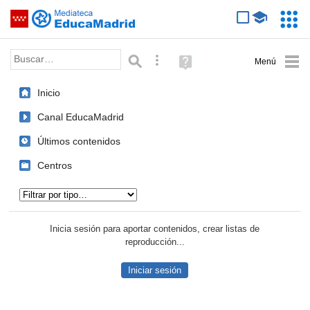
Mediateca de EducaMadrid
Saltar navegación
Servic
Educa
Palabra o frase:
Búsqueda avanzada
Ayuda
(en
ventana
Inicio
nueva)
Canal EducaMadrid
Últimos contenidos
Centros
Tipo de contenido:
Inicia sesión para aportar contenidos, crear listas de
reproducción...
Iniciar sesión