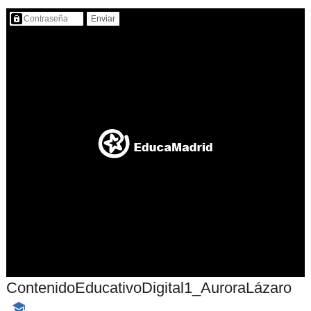
Contenido protegido…
ContenidoEducativoDigital1_AuroraLázaro
-