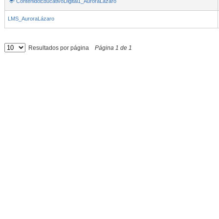
ContenidoEducativoDigital1_AuroraLázaro
LMS_AuroraLázaro
Resultados por página
Página
1
de
1