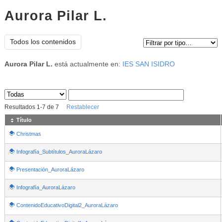
Aurora Pilar L.
Tipo de contenido:
Todos los contenidos
Aurora Pilar L.
está actualmente en:
IES SAN ISIDRO
Sus archivos
:
Resultados
1
-
7
de
7
Restablecer
Título
Christmas
Infografía_Subtítulos_AuroraLázaro
Presentación_AuroraLázaro
Infografía_AuroraLázaro
ContenidoEducativoDigital2_AuroraLázaro