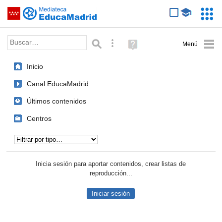
Mediateca de EducaMadrid
Saltar navegación
Servic
Educa
Palabra o frase:
Búsqueda avanzada
Ayuda
(en
ventana
Inicio
nueva)
Canal EducaMadrid
Últimos contenidos
Centros
Tipo de contenido:
Inicia sesión para aportar contenidos, crear listas de
reproducción...
Iniciar sesión