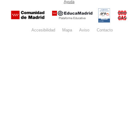
Ayuda
(en ventana nueva)
Certificación
Buzón
de
anónim
conformidad
del Pla
con el
Regiona
Esquema
contra l
Nacional de
Accesibilidad
Mapa
web
Aviso
legal
Contacto
Drogas 
Seguridad
la
(categoría
Comunid
MEDIA). El
de Madr
documento
se abrirá en
ventana
nueva.