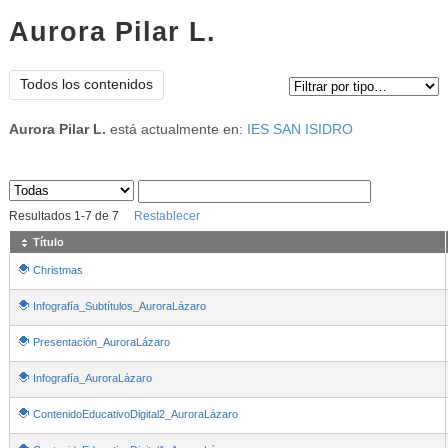
Aurora Pilar L.
Tipo de contenido:
Todos los contenidos
Aurora Pilar L.
está actualmente en:
IES SAN ISIDRO
Sus archivos
:
Resultados
1
-
7
de
7
Restablecer
Título
Christmas
Infografía_Subtítulos_AuroraLázaro
Presentación_AuroraLázaro
Infografía_AuroraLázaro
ContenidoEducativoDigital2_AuroraLázaro