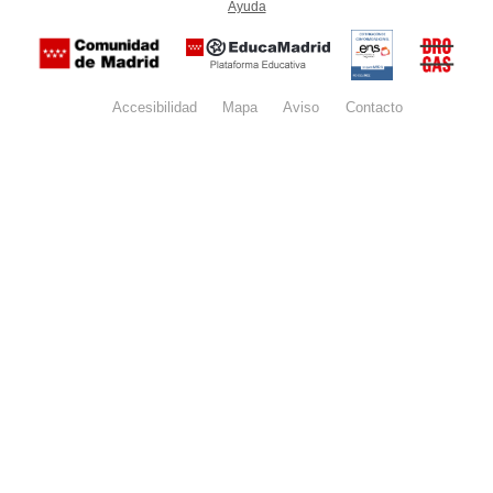
Ayuda
(en ventana nueva)
Certificación
Buzón
de
anónim
conformidad
del Pla
con el
Regiona
Esquema
contra l
Nacional de
Accesibilidad
Mapa
web
Aviso
legal
Contacto
Drogas 
Seguridad
la
(categoría
Comunid
MEDIA). El
de Madr
documento
se abrirá en
ventana
nueva.