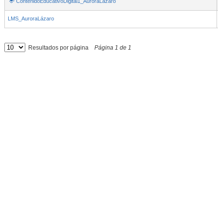
ContenidoEducativoDigital1_AuroraLázaro
LMS_AuroraLázaro
Resultados por página
Página
1
de
1