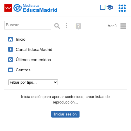
Mediateca de EducaMadrid
Saltar navegación
Servic
Educa
Palabra o frase:
Búsqueda avanzada
Ayuda
(en
ventana
Inicio
nueva)
Canal EducaMadrid
Últimos contenidos
Centros
Tipo de contenido:
Inicia sesión para aportar contenidos, crear listas de
reproducción...
Iniciar sesión