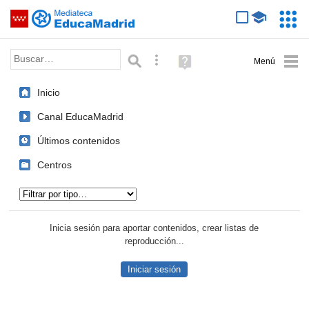
Mediateca de EducaMadrid
Saltar navegación
Servic
Educa
Palabra o frase:
Búsqueda avanzada
Ayuda
(en
ventana
Inicio
nueva)
Canal EducaMadrid
Últimos contenidos
Centros
Tipo de contenido:
Inicia sesión para aportar contenidos, crear listas de
reproducción...
Iniciar sesión