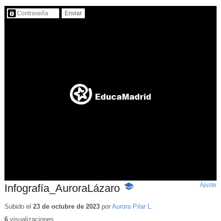
Contenido protegido…
Ajuste
d
Infografía_AuroraLázaro
-
p
Contenido
educativo
Subido el
23 de octubre de 2023
por
Aurora Pilar L.
6
visualizaciones