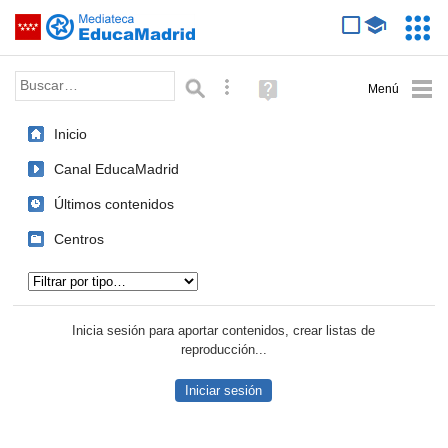
Mediateca de EducaMadrid
Saltar navegación
Servic
Educa
Palabra o frase:
Búsqueda avanzada
Ayuda
(en
ventana
Inicio
nueva)
Canal EducaMadrid
Últimos contenidos
Centros
Tipo de contenido:
Inicia sesión para aportar contenidos, crear listas de
reproducción...
Iniciar sesión