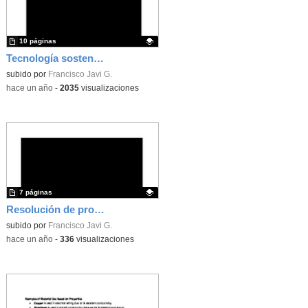
10 páginas
Tecnología sostenible. 4º ESO
Contenido educativo.
subido por
Francisco Javi G.
-
hace un año
-
2035
visualizaciones
7 páginas
Resolución de problemas tecnológicos (parte 2)
Contenido educativo.
subido por
Francisco Javi G.
-
hace un año
-
336
visualizaciones