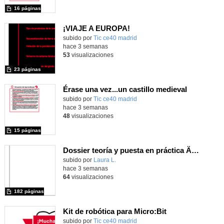
16 páginas
¡VIAJE A EUROPA!
subido por
Tic ce40 madrid
-
hace 3 semanas
53
visualizaciones
23 páginas
Érase una vez...un castillo medieval
subido por
Tic ce40 madrid
-
hace 3 semanas
48
visualizaciones
15 páginas
Dossier teoría y puesta en práctica Äprendizaje Basado en Juegos en Educación Infantil y Primaria
Contenido educativo.
subido por
Laura L.
-
hace 3 semanas
64
visualizaciones
182 páginas
Kit de robótica para Micro:Bit
Contenido educativo.
subido por
Tic ce40 madrid
-