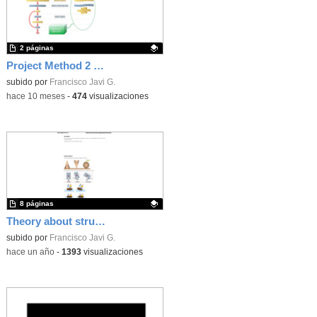
2 páginas
Project Method 2 ESO
Contenido educativo.
subido por
Francisco Javi G.
-
hace 10 meses
-
474
visualizaciones
8 páginas
Theory about structures
Contenido educativo.
subido por
Francisco Javi G.
-
hace un año
-
1393
visualizaciones