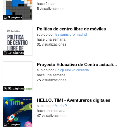
hace 2 dias
5
visualizaciones
3 páginas
Política de centro libre de móviles
subido por
Ies sanisidro madrid
-
hace una semana
31
visualizaciones
10 páginas
Proyecto Educativo de Centro actualizado 2026
subido por
Tic cp elolivo coslada
-
hace una semana
75
visualizaciones
52 páginas
HELLO, TIM! - Aventureros digitales
Contenido educativo.
subido por
Maria P.
-
hace una semana
47
visualizaciones
1 página