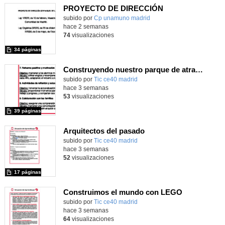
PROYECTO DE DIRECCIÓN
Contenido educativo.
subido por
Cp unamuno madrid
-
hace 2 semanas
74
visualizaciones
34 páginas
Construyendo nuestro parque de atracciones
subido por
Tic ce40 madrid
-
hace 3 semanas
53
visualizaciones
39 páginas
Arquitectos del pasado
subido por
Tic ce40 madrid
-
hace 3 semanas
52
visualizaciones
17 páginas
Construimos el mundo con LEGO
subido por
Tic ce40 madrid
-
hace 3 semanas
64
visualizaciones