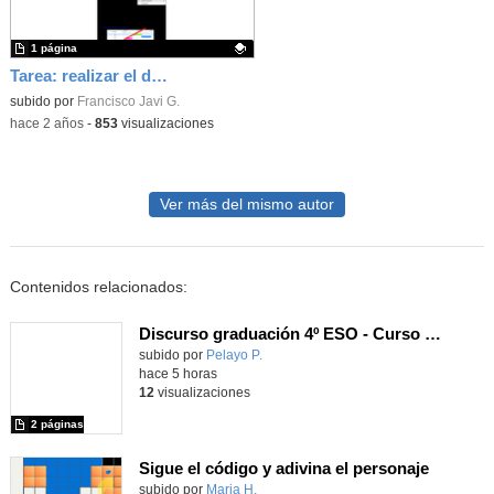
1 página
Tarea: realizar el diagrama de Gantt de la fabricación de un oso de peluche
Contenido educativo.
subido por
Francisco Javi G.
-
hace 2 años
-
853
visualizaciones
Ver más del mismo autor
Contenidos relacionados:
Discurso graduación 4º ESO - Curso 25/26
subido por
Pelayo P.
-
hace 5 horas
12
visualizaciones
2 páginas
Sigue el código y adivina el personaje
Contenido educativo.
subido por
Maria H.
-