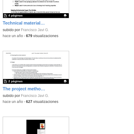
4 páginas
Technical materials and their environmental effect
Contenido educativo.
subido por
Francisco Javi G.
-
hace un año
-
679
visualizaciones
2 páginas
The project method. TEDI theory 2º ESO
Contenido educativo.
subido por
Francisco Javi G.
-
hace un año
-
627
visualizaciones