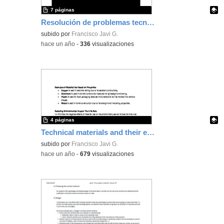
7 páginas
Resolución de problemas tecnológicos (parte 2)
Contenido educativo.
subido por
Francisco Javi G.
-
hace un año
-
336
visualizaciones
4 páginas
Technical materials and their environmental effect
Contenido educativo.
subido por
Francisco Javi G.
-
hace un año
-
679
visualizaciones