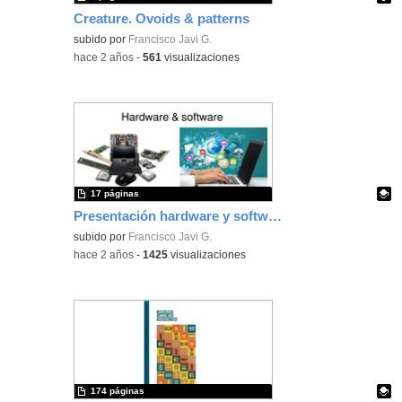
Creature. Ovoids & patterns
Contenido educativo.
subido por
Francisco Javi G.
-
hace 2 años
-
561
visualizaciones
17 páginas
Presentación hardware y software Ciencias de la Computación 1º ESO
Contenido educativo.
subido por
Francisco Javi G.
-
hace 2 años
-
1425
visualizaciones
174 páginas