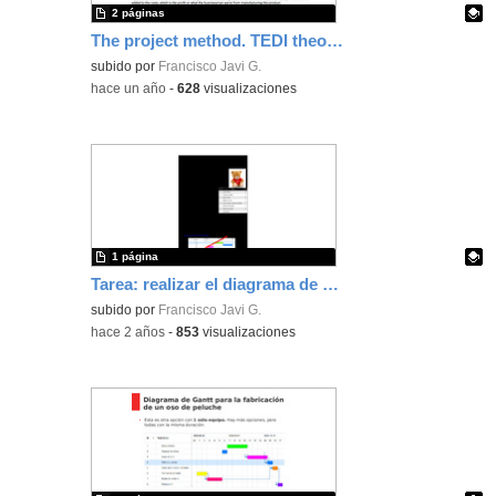
2 páginas
The project method. TEDI theory 2º ESO
Contenido educativo.
subido por
Francisco Javi G.
-
hace un año
-
628
visualizaciones
1 página
Tarea: realizar el diagrama de Gantt de la fabricación de un oso de peluche
Contenido educativo.
subido por
Francisco Javi G.
-
hace 2 años
-
853
visualizaciones