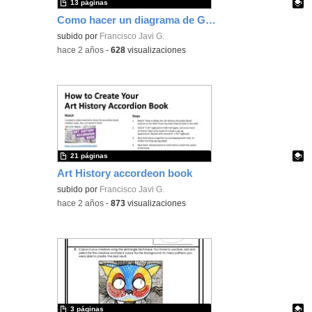
13 páginas
Como hacer un diagrama de Gantt
Contenido educativo.
subido por
Francisco Javi G.
-
hace 2 años
-
628
visualizaciones
21 páginas
Art History accordeon book
Contenido educativo.
subido por
Francisco Javi G.
-
hace 2 años
-
873
visualizaciones
3 páginas