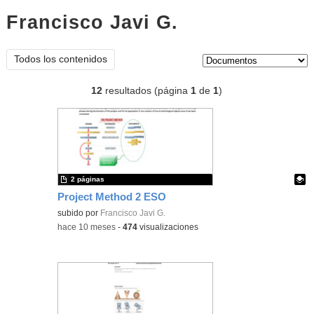
Francisco Javi G.
documentos
Tipo de contenido:
Todos los contenidos
12
resultados (página
1
de
1
)
2 páginas
Project Method 2 ESO
Contenido educativo.
subido por
Francisco Javi G.
-
hace 10 meses
-
474
visualizaciones