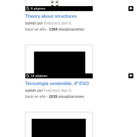
8 páginas
Theory about structures
Contenido educativo.
subido por
Francisco Javi G.
-
hace un año
-
1394
visualizaciones
10 páginas
Tecnología sostenible. 4º ESO
Contenido educativo.
subido por
Francisco Javi G.
-
hace un año
-
2035
visualizaciones