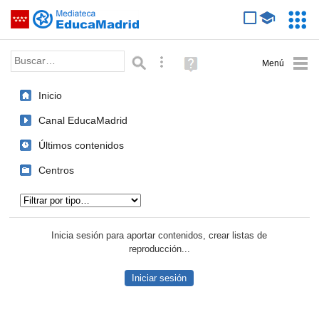
Mediateca de EducaMadrid
Saltar navegación
Servic
Educa
Palabra o frase:
Búsqueda avanzada
Ayuda
(en
ventana
Inicio
nueva)
Canal EducaMadrid
Últimos contenidos
Centros
Tipo de contenido:
Inicia sesión para aportar contenidos, crear listas de
reproducción...
Iniciar sesión