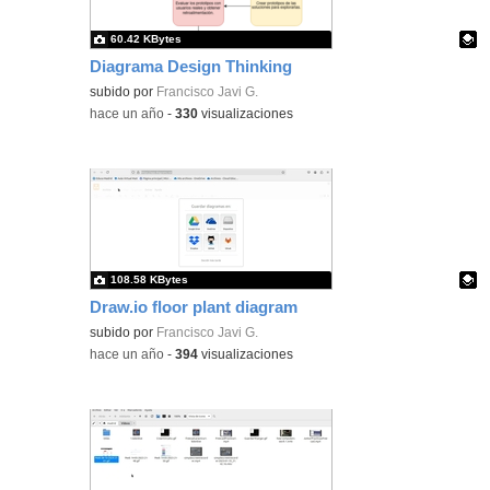
60.42 KBytes
Diagrama Design Thinking
Contenido educativo.
subido por
Francisco Javi G.
-
hace un año
-
330
visualizaciones
108.58 KBytes
Draw.io floor plant diagram
Contenido educativo.
subido por
Francisco Javi G.
-
hace un año
-
394
visualizaciones