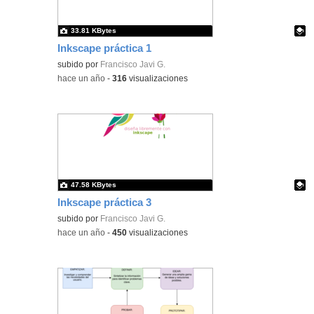
33.81 KBytes
Inkscape práctica 1
Contenido educativo.
subido por
Francisco Javi G.
-
hace un año
-
316
visualizaciones
47.58 KBytes
Inkscape práctica 3
Contenido educativo.
subido por
Francisco Javi G.
-
hace un año
-
450
visualizaciones