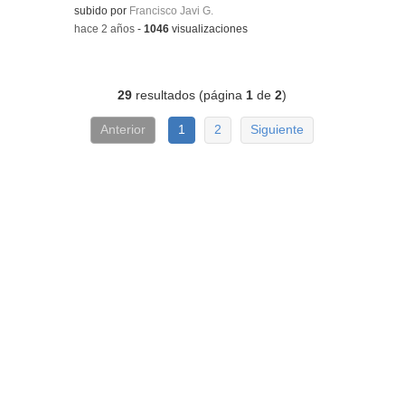
Contenido educativo.
subido por
Francisco Javi G.
-
hace 2 años
-
1046
visualizaciones
29
resultados (página
1
de
2
)
Anterior
1
2
Siguiente