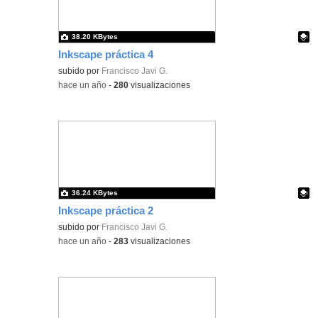
38.20 KBytes
Inkscape práctica 4
Contenido educativo.
subido por
Francisco Javi G.
-
hace un año
-
280
visualizaciones
36.24 KBytes
Inkscape práctica 2
Contenido educativo.
subido por
Francisco Javi G.
-
hace un año
-
283
visualizaciones