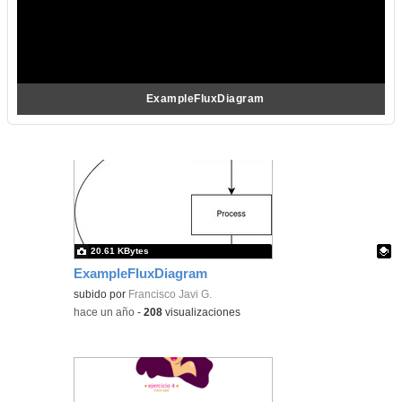
ExampleFluxDiagram
20.61 KBytes
ExampleFluxDiagram
Contenido educativo.
subido por
Francisco Javi G.
-
hace un año
-
208
visualizaciones