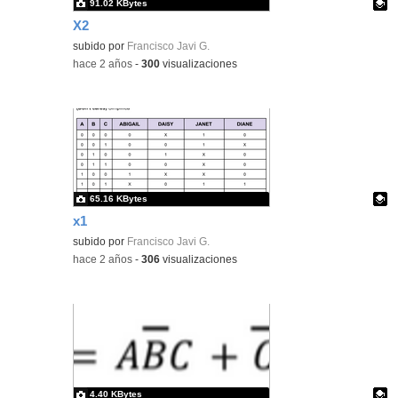
91.02 KBytes
X2
Contenido educativo.
subido por
Francisco Javi G.
-
hace 2 años
-
300
visualizaciones
65.16 KBytes
x1
Contenido educativo.
subido por
Francisco Javi G.
-
hace 2 años
-
306
visualizaciones
4.40 KBytes