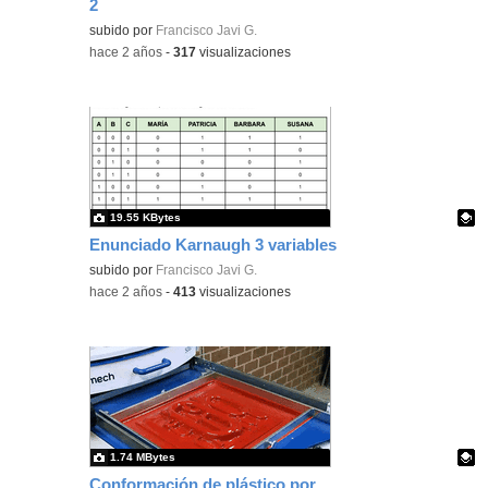
2
Contenido educativo.
subido por
Francisco Javi G.
-
hace 2 años
-
317
visualizaciones
19.55 KBytes
Enunciado Karnaugh 3 variables
Contenido educativo.
subido por
Francisco Javi G.
-
hace 2 años
-
413
visualizaciones
1.74 MBytes
Conformación de plástico por vacío GIF