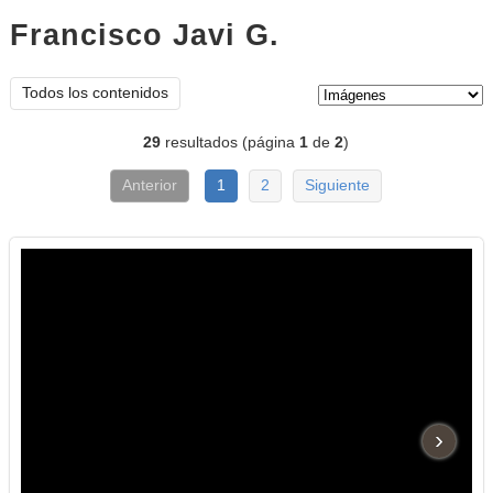
Francisco Javi G.
imágenes
Tipo de contenido:
Todos los contenidos
29
resultados (página
1
de
2
)
Anterior
1
2
Siguiente
›