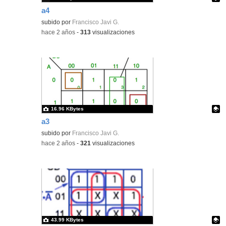
a4
Contenido educativo.
subido por
Francisco Javi G.
-
hace 2 años
-
313
visualizaciones
16.96 KBytes
a3
Contenido educativo.
subido por
Francisco Javi G.
-
hace 2 años
-
321
visualizaciones
43.99 KBytes