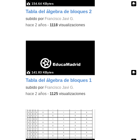
154.64 KBytes
Tabla del álgebra de bloques 2
Contenido educativo.
subido por
Francisco Javi G.
-
hace 2 años
-
1118
visualizaciones
141.83 KBytes
Tabla del álgebra de bloques 1
Contenido educativo.
subido por
Francisco Javi G.
-
hace 2 años
-
1125
visualizaciones