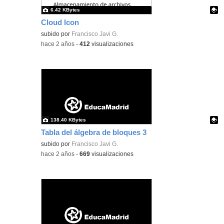
6.42 KBytes
Cloud Icon
Contenido educativo.
subido por
Francisco Javi G.
-
hace 2 años
-
412
visualizaciones
138.40 KBytes
Tabla del álgebra de bloques 3
Contenido educativo.
subido por
Francisco Javi G.
-
hace 2 años
-
669
visualizaciones