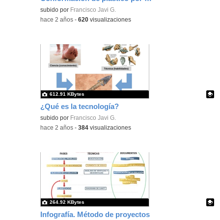
Contenido educativo.
subido por
Francisco Javi G.
-
hace 2 años
-
620
visualizaciones
612.91 KBytes
¿Qué es la tecnología?
Contenido educativo.
subido por
Francisco Javi G.
-
hace 2 años
-
384
visualizaciones
264.92 KBytes
Infografía. Método de proyectos