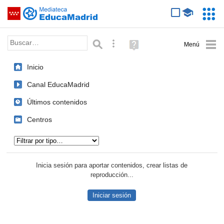
Mediateca de EducaMadrid
Saltar navegación
Servic
Educa
Palabra o frase:
Búsqueda avanzada
Ayuda
(en
ventana
Inicio
nueva)
Canal EducaMadrid
Últimos contenidos
Centros
Tipo de contenido:
Inicia sesión para aportar contenidos, crear listas de
reproducción...
Iniciar sesión