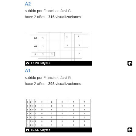
A2
Contenido educativo.
subido por
Francisco Javi G.
-
hace 2 años
-
316
visualizaciones
17.23 KBytes
A1
Contenido educativo.
subido por
Francisco Javi G.
-
hace 2 años
-
298
visualizaciones
46.66 KBytes