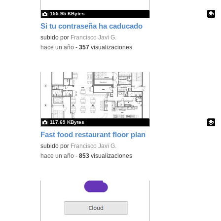
155.95 KBytes
Si tu contraseña ha caducado
Contenido educativo.
subido por
Francisco Javi G.
-
hace un año
-
357
visualizaciones
117.69 KBytes
Fast food restaurant floor plan
Contenido educativo.
subido por
Francisco Javi G.
-
hace un año
-
853
visualizaciones