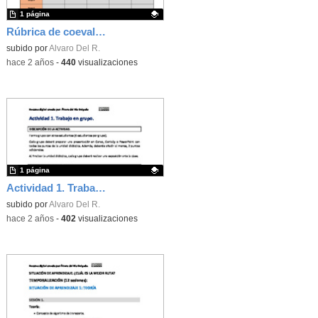
1 página
Rúbrica de coevaluación
Contenido educativo.
subido por
Alvaro Del R.
-
hace 2 años
-
440
visualizaciones
1 página
Actividad 1. Trabajo en grupo
Contenido educativo.
subido por
Alvaro Del R.
-
hace 2 años
-
402
visualizaciones