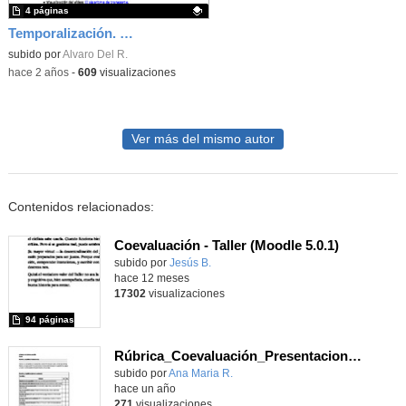
4 páginas
Temporalización. ¿Cuál es la ruta óptima?
Contenido educativo.
subido por
Alvaro Del R.
-
hace 2 años
-
609
visualizaciones
Ver más del mismo autor
Contenidos relacionados:
Coevaluación - Taller (Moodle 5.0.1)
subido por
Jesús B.
-
hace 12 meses
17302
visualizaciones
94 páginas
Rúbrica_Coevaluación_Presentaciones Orales
Contenido educativo.
subido por
Ana Maria R.
-
hace un año
271
visualizaciones