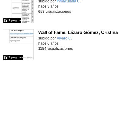
Contenido educativo.
subido por
Inmaculada C.
-
hace 3 años
653
visualizaciones
1 página
Wall of Fame. Lázaro Gómez, Cristina
Contenido educativo.
subido por
Álvaro C.
-
hace 6 años
1154
visualizaciones
2 páginas