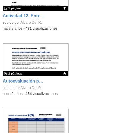
1 página
Actividad 12. Entrega encuentra las obras de arte.
Contenido educativo.
subido por
Alvaro Del R.
-
hace 2 años
-
471
visualizaciones
2 páginas
Autoevaluación parte práctica
Contenido educativo.
subido por
Alvaro Del R.
-
hace 2 años
-
454
visualizaciones