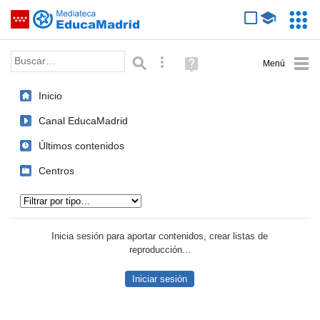
Mediateca de EducaMadrid
Saltar navegación
Servic
Educa
Palabra o frase:
Búsqueda avanzada
Ayuda
(en
ventana
Inicio
nueva)
Canal EducaMadrid
Últimos contenidos
Centros
Tipo de contenido:
Inicia sesión para aportar contenidos, crear listas de
reproducción...
Iniciar sesión