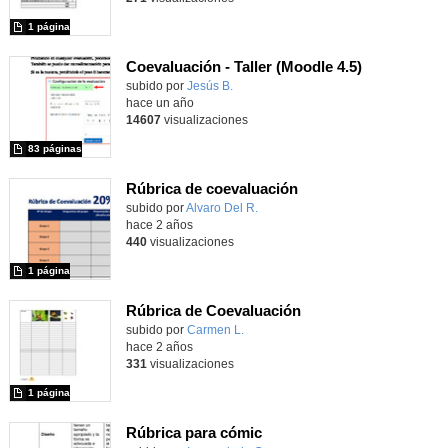
1 página
Coevaluación - Taller (Moodle 4.5)
subido por
Jesús B.
-
hace un año
14607
visualizaciones
83 páginas
Rúbrica de coevaluación
Contenido educativo.
subido por
Alvaro Del R.
-
hace 2 años
440
visualizaciones
1 página
Rúbrica de Coevaluación
Contenido educativo.
subido por
Carmen L.
-
hace 2 años
331
visualizaciones
1 página
Rúbrica para cómic