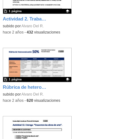
1 página
Actividad 2. Trabajo en grupo.
Contenido educativo.
subido por
Alvaro Del R.
-
hace 2 años
-
432
visualizaciones
1 página
Rúbrica de heteroevaluación
Contenido educativo.
subido por
Alvaro Del R.
-
hace 2 años
-
620
visualizaciones