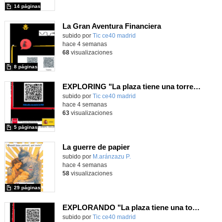
14 páginas
La Gran Aventura Financiera
subido por
Tic ce40 madrid
-
hace 4 semanas
68
visualizaciones
8 páginas
EXPLORING "La plaza tiene una torre" with MachaBOT
subido por
Tic ce40 madrid
-
hace 4 semanas
63
visualizaciones
5 páginas
La guerre de papier
Contenido educativo.
subido por
M.aránzazu P.
-
hace 4 semanas
58
visualizaciones
29 páginas
EXPLORANDO "La plaza tiene una torre" con MachaBOT
subido por
Tic ce40 madrid
-