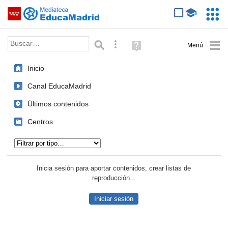
Mediateca de EducaMadrid
Saltar navegación
Servic
Educa
Palabra o frase:
Búsqueda avanzada
Ayuda
(en
ventana
Inicio
nueva)
Canal EducaMadrid
Últimos contenidos
Centros
Tipo de contenido:
Inicia sesión para aportar contenidos, crear listas de
reproducción...
Iniciar sesión