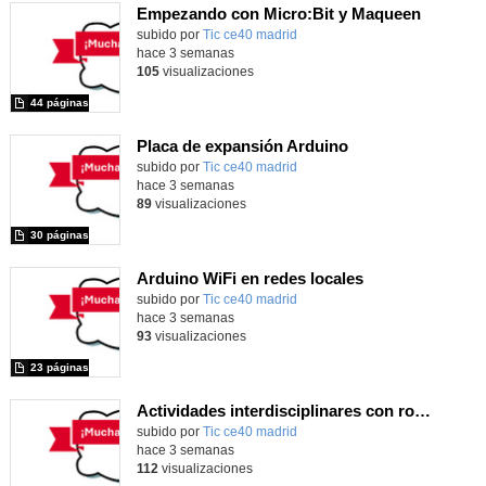
Empezando con Micro:Bit y Maqueen
Contenido educativo.
subido por
Tic ce40 madrid
-
hace 3 semanas
105
visualizaciones
44 páginas
Placa de expansión Arduino
Contenido educativo.
subido por
Tic ce40 madrid
-
hace 3 semanas
89
visualizaciones
30 páginas
Arduino WiFi en redes locales
Contenido educativo.
subido por
Tic ce40 madrid
-
hace 3 semanas
93
visualizaciones
23 páginas
Actividades interdisciplinares con robótica y pensamiento computacional
Contenido educativo.
subido por
Tic ce40 madrid
-
hace 3 semanas
112
visualizaciones