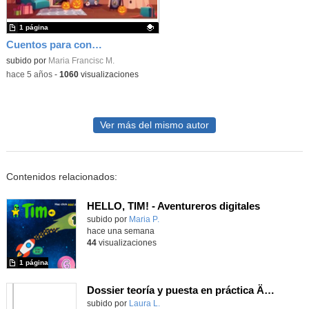
1 página
Cuentos para contar en Halloween
Contenido educativo.
subido por
Maria Francisc M.
-
hace 5 años
-
1060
visualizaciones
Ver más del mismo autor
Contenidos relacionados:
HELLO, TIM! - Aventureros digitales
Contenido educativo.
subido por
Maria P.
-
hace una semana
44
visualizaciones
1 página
Dossier teoría y puesta en práctica Äprendizaje Basado en Juegos en Educación Infantil y Primaria
Contenido educativo.
subido por
Laura L.
-