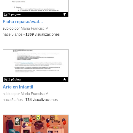
1 página
Ficha repaso/evaluación proyecto animales
Contenido educativo.
subido por
Maria Francisc M.
-
hace 5 años
-
1369
visualizaciones
1 página
Arte en Infantil
Contenido educativo.
subido por
Maria Francisc M.
-
hace 5 años
-
734
visualizaciones