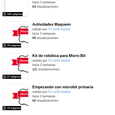
hace 3 semanas
64
visualizaciones
182 páginas
Actividades Maqueen
Contenido educativo.
subido por
Tic ce40 madrid
-
hace 3 semanas
98
visualizaciones
19 páginas
Kit de robótica para Micro:Bit
Contenido educativo.
subido por
Tic ce40 madrid
-
hace 3 semanas
111
visualizaciones
27 páginas
Empezando con microbit primaria
Contenido educativo.
subido por
Tic ce40 madrid
-
hace 3 semanas
68
visualizaciones
19 páginas