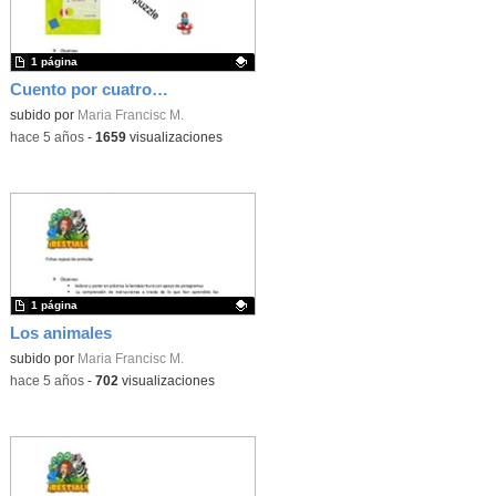
1 página
Cuento por cuatro esquinitas de nada
Contenido educativo.
subido por
Maria Francisc M.
-
hace 5 años
-
1659
visualizaciones
1 página
Los animales
Contenido educativo.
subido por
Maria Francisc M.
-
hace 5 años
-
702
visualizaciones