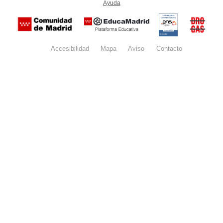
Ayuda
(en ventana nueva)
Certificación
Buzón
de
anónim
conformidad
del Pla
con el
Regiona
Esquema
contra l
Nacional de
Accesibilidad
Mapa
web
Aviso
legal
Contacto
Drogas 
Seguridad
la
(categoría
Comunid
MEDIA). El
de Madr
documento
se abrirá en
ventana
nueva.