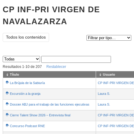
CP INF-PRI VIRGEN DE
NAVALAZARZA
Tipo de contenido:
Todos los contenidos
Sus archivos
:
Resultados
1
-
10
de
207
Restablecer
Título
Usuario
La Brújula de la Sabiuría
CP INF-PRI VIRGEN D
Excursión a la granja
Laura S.
Dossier ABJ para el trabajo de las funciones ejecutivas
- Contenido educativo
Laura S.
Cierre Talent Show 2026 – Entrevista final
CP INF-PRI VIRGEN D
Concurso Podcast RNE
CP INF-PRI VIRGEN D