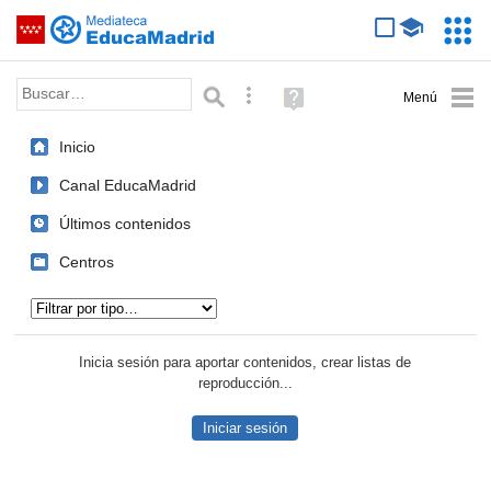
Mediateca de EducaMadrid
Saltar navegación
Servic
Educa
Palabra o frase:
Búsqueda avanzada
Ayuda
(en
ventana
Inicio
nueva)
Canal EducaMadrid
Últimos contenidos
Centros
Tipo de contenido:
Inicia sesión para aportar contenidos, crear listas de
reproducción...
Iniciar sesión