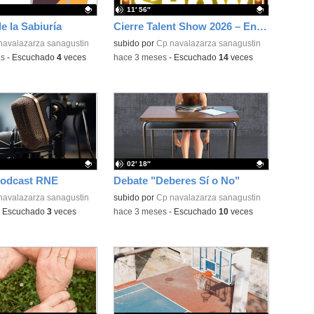
11′ 56″
e la Sabiuría
Cierre Talent Show 2026 – Entrevista final
ativo.
navalazarza sanagustin
Contenido educativo.
subido por
Cp navalazarza sanagustin
as
-
Escuchado
4
veces
-
hace 3 meses
-
Escuchado
14
veces
02′ 18″
odcast RNE
Debate "Deberes Sí o No"
ativo.
navalazarza sanagustin
Contenido educativo.
subido por
Cp navalazarza sanagustin
-
Escuchado
3
veces
-
hace 3 meses
-
Escuchado
10
veces