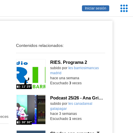
Servic
Iniciar sesión
Educa
Contenidos relacionados:
RIES. Programa 2
Contenido educativo.
subido por
Ies barriosimancas
madrid
-
hace una semana
Escuchado
3
veces
11′ 25″
Podcast 25/26 - Ana Griott y los cuentos de las voces olvidadas
subido por
Ies canadareal
galapagar
-
hace 3 semanas
eces
Escuchado
1
veces
30′ 30″