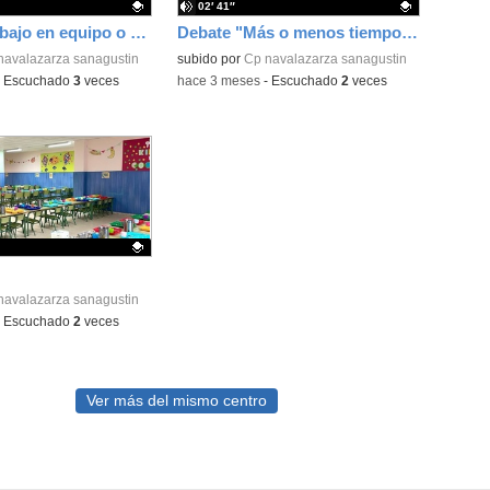
02′ 41″
Debate "Trabajo en equipo o individual"
Debate "Más o menos tiempo de patio"
ativo.
navalazarza sanagustin
Contenido educativo.
subido por
Cp navalazarza sanagustin
-
Escuchado
3
veces
-
hace 3 meses
-
Escuchado
2
veces
ativo.
navalazarza sanagustin
-
Escuchado
2
veces
Ver más del mismo centro