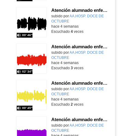
Atención alumnado enfermo. SAED primaria. José Nesh-Nash García
Contenido educativo.
subido por
AA.HOSP. DOCE DE
OCTUBRE
-
hace 4 semanas
Escuchado
4
veces
00′ 46″
Atención alumnado enfermo. Aula dentro del hospital. Sara Martín Fernández.
Contenido educativo.
subido por
AA.HOSP. DOCE DE
OCTUBRE
-
hace 4 semanas
Escuchado
3
veces
02′ 34″
Atención alumnado enfermo. Aula dentro del hospital. Rosa María Poza Hervás
Contenido educativo.
subido por
AA.HOSP. DOCE DE
OCTUBRE
-
hace 4 semanas
Escuchado
2
veces
00′ 45″
Atención alumnado enfermo. SAED secundaria. Charo Villamariz Cid.
Contenido educativo.
subido por
AA.HOSP. DOCE DE
OCTUBRE
-
hace 4 semanas