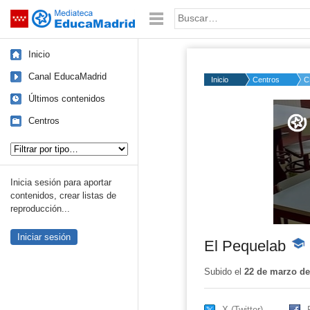
Mediateca de EducaMadrid
Saltar navegación
Palabra o frase:
Inicio
Canal EducaMadrid
Inicio
Centros
C
Últimos contenidos
Volume
50%
Centros
Tipo de contenido:
Inicia sesión para aportar
contenidos, crear listas de
reproducción...
Iniciar sesión
El Pequelab
-
Cont
educ
Subido el
22 de marzo de
X (Twitter)