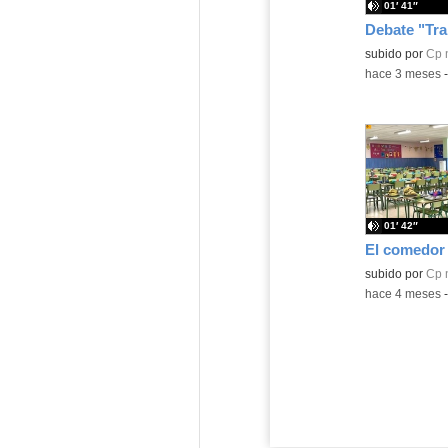
01′ 41″
Contenido educ
subido por
Cp 
-
hace 3 meses
01′ 42″
El comedor
Contenido educ
subido por
Cp 
-
hace 4 meses