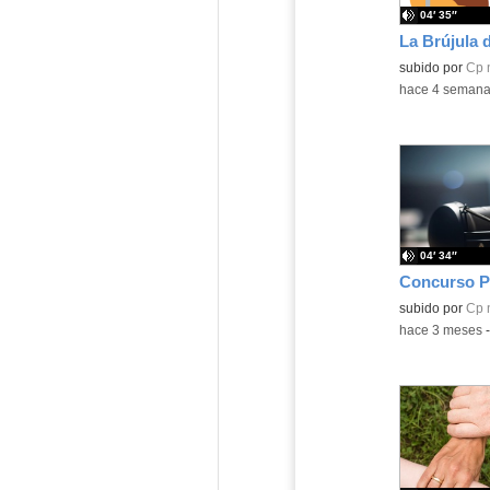
04′ 35″
La Brújula d
Contenido educ
subido por
Cp 
-
hace 4 seman
04′ 34″
Concurso P
Contenido educ
subido por
Cp 
-
hace 3 meses