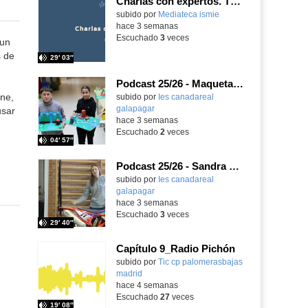
Charlas con expertos. T1, E5. David-Li Ilundáin Reviriego
subido por
Mediateca ismie
-
hace 3 semanas
Escuchado
3
veces
 un
s de
29′ 03″
Podcast 25/26 - Maquetas sobre el feudalismo
ene,
subido por
Ies canadareal
galapagar
-
usar
hace 3 semanas
Escuchado
2
veces
04′ 57″
Podcast 25/26 - Sandra Gómez, campeona de Enduro
subido por
Ies canadareal
galapagar
-
hace 3 semanas
Escuchado
3
veces
29′ 40″
Capítulo 9_Radio Pichón
Contenido educativo.
subido por
Tic cp palomerasbajas
madrid
-
hace 4 semanas
Escuchado
27
veces
19′ 08″