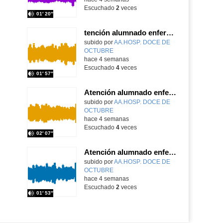
Escuchado
2
veces
01′ 20″
tención alumnado enfermo. Hospitalización Psiquiátrica. María del Carmen Sanz Segura
Contenido educativo.
subido por
AA.HOSP. DOCE DE
OCTUBRE
-
hace 4 semanas
Escuchado
4
veces
01′ 57″
Atención alumnado enfermo. Hospitalización Psiquiátrica. Miguel Ángel Baena Recio
Contenido educativo.
subido por
AA.HOSP. DOCE DE
OCTUBRE
-
hace 4 semanas
Escuchado
4
veces
02′ 07″
Atención alumnado enfermo. Aula dentro del hospital. Laura Gómez-Pardo Gayete
Contenido educativo.
subido por
AA.HOSP. DOCE DE
OCTUBRE
-
hace 4 semanas
Escuchado
2
veces
01′ 53″