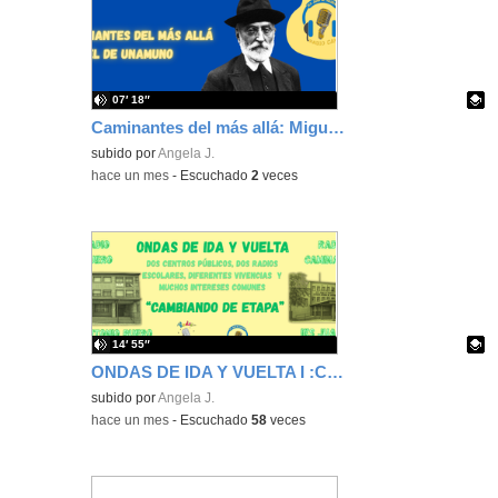
07′ 18″
Caminantes del más allá: Miguel de Unamuno
Contenido educativo.
subido por
Angela J.
-
hace un mes
-
Escuchado
2
veces
14′ 55″
ONDAS DE IDA Y VUELTA I :CEIP Antonio Buero Vallejo e IES Juan de Mairena
Contenido educativo.
subido por
Angela J.
-
hace un mes
-
Escuchado
58
veces