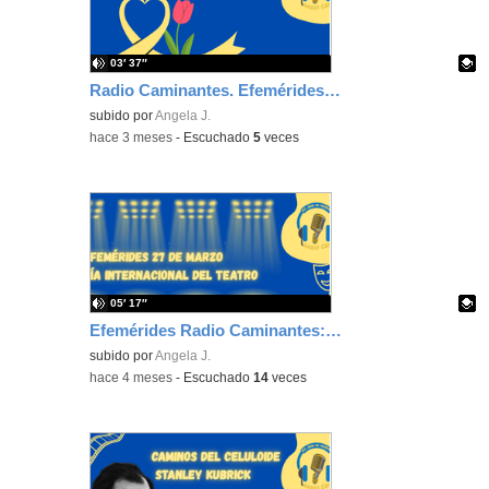
03′ 37″
Radio Caminantes. Efemérides: Día Internacional del Parkinson
Contenido educativo.
subido por
Angela J.
-
hace 3 meses
-
Escuchado
5
veces
05′ 17″
Efemérides Radio Caminantes: Día Internacional del Teatro
Contenido educativo.
subido por
Angela J.
-
hace 4 meses
-
Escuchado
14
veces