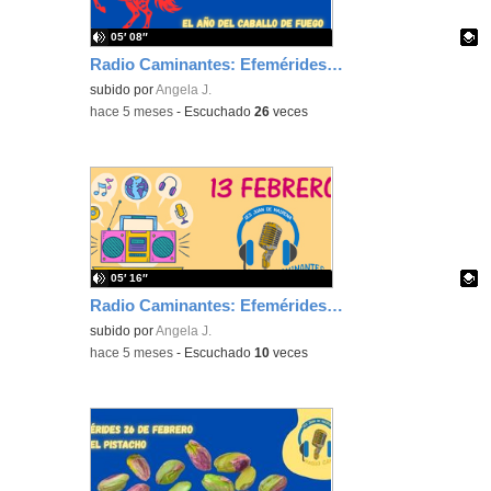
05′ 08″
Radio Caminantes: Efemérides 17 de febrero - Año Nuevo Chino
Contenido educativo.
subido por
Angela J.
-
hace 5 meses
-
Escuchado
26
veces
05′ 16″
Radio Caminantes: Efemérides 13 de febrero - Día de la Radio
Contenido educativo.
subido por
Angela J.
-
hace 5 meses
-
Escuchado
10
veces