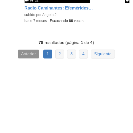
08′ 22″
Radio Caminantes: Efemérides 16 de enero: Día Mundial deThe Beatles
Contenido educativo.
subido por
Angela J.
-
hace 7 meses
-
Escuchado
66
veces
78
resultados (página
1
de
4
)
Anterior
1
2
3
4
Siguiente