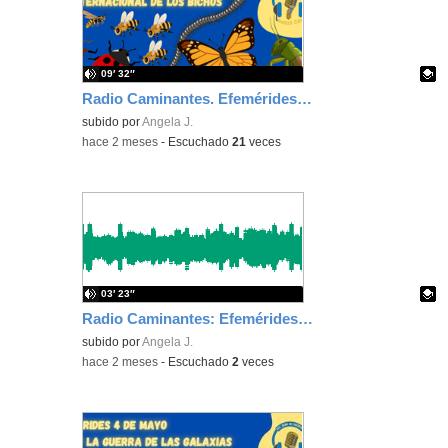
09′ 32″
Radio Caminantes. Efemérides 4 de junio: Día Internacional de los Bichos
Contenido educativo.
subido por
Angela J.
-
hace 2 meses
-
Escuchado
21
veces
03′ 23″
Radio Caminantes: Efemérides 22 de mayo: Día de la epilepsia
Contenido educativo.
subido por
Angela J.
-
hace 2 meses
-
Escuchado
2
veces