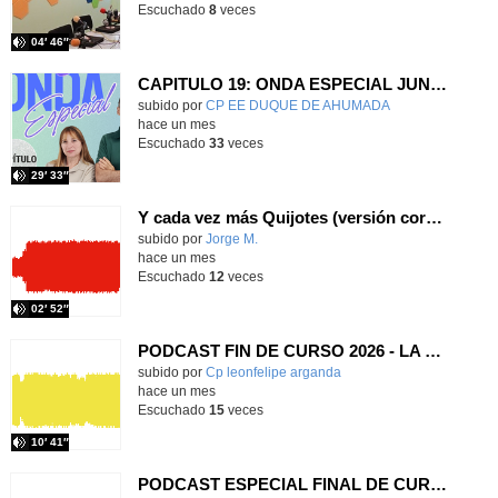
Escuchado
8
veces
04′ 46″
CAPITULO 19: ONDA ESPECIAL JUNIO 26
Contenido educativo.
subido por
CP EE DUQUE DE AHUMADA
-
hace un mes
Escuchado
33
veces
29′ 33″
Y cada vez más Quijotes (versión coro Quijotes Cantores)
Contenido educativo.
subido por
Jorge M.
-
hace un mes
Escuchado
12
veces
02′ 52″
PODCAST FIN DE CURSO 2026 - LA LEONERA
subido por
Cp leonfelipe arganda
-
hace un mes
Escuchado
15
veces
10′ 41″
PODCAST ESPECIAL FINAL DE CURSO