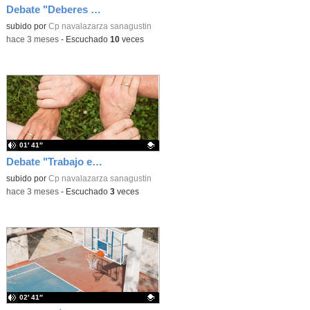
Debate "Deberes Sí o No"
Contenido educativo.
subido por
Cp navalazarza sanagustin
-
hace 3 meses
-
Escuchado
10
veces
01′ 41″
Debate "Trabajo en equipo o individual"
Contenido educativo.
subido por
Cp navalazarza sanagustin
-
hace 3 meses
-
Escuchado
3
veces
02′ 41″