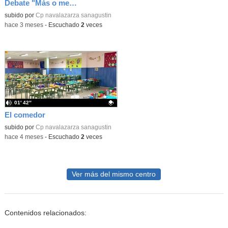
Debate "Más o menos tiempo de patio"
Contenido educativo.
subido por
Cp navalazarza sanagustin
-
hace 3 meses
-
Escuchado
2
veces
01′ 42″
El comedor
Contenido educativo.
subido por
Cp navalazarza sanagustin
-
hace 4 meses
-
Escuchado
2
veces
Ver más del mismo centro
Contenidos relacionados: