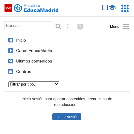
Mediateca de EducaMadrid
Saltar navegación
Servic
Educa
Palabra o frase:
Búsqueda avanzada
Ayuda
(en
ventana
Inicio
nueva)
Canal EducaMadrid
Últimos contenidos
Centros
Tipo de contenido:
Inicia sesión para aportar contenidos, crear listas de
reproducción...
Iniciar sesión