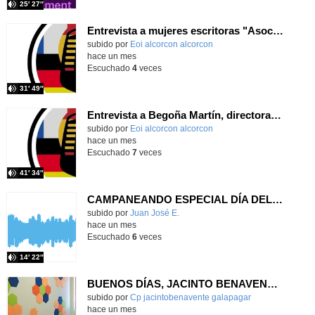
25′ 27″
Entrevista a mujeres escritoras "Asociación Cien Miradas", de Alcorcón
subido por
Eoi alcorcon alcorcon
-
hace un mes
Escuchado
4
veces
31′ 49″
Entrevista a Begoña Martín, directora de la EOI Alcorcón-Ext. S. Martín
subido por
Eoi alcorcon alcorcon
-
hace un mes
Escuchado
7
veces
41′ 34″
CAMPANEANDO ESPECIAL DÍA DEL LIBRO 2026
Contenido educativo.
subido por
Juan José E.
-
hace un mes
Escuchado
6
veces
14′ 22″
BUENOS DÍAS, JACINTO BENAVENTE: viernes, 19 de junio de 2026
Contenido educativo.
subido por
Cp jacintobenavente galapagar
-
hace un mes