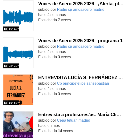
Voces de Acero 2025-2026 - ¡Alerta, planeta!
Contenido educativo.
subido por
Radio cp amosacero madrid
-
hace 4 semanas
Escuchado
7
veces
10′ 49″
Voces de Acero 2025-2026 - programa 1
Contenido educativo.
subido por
Radio cp amosacero madrid
-
hace 4 semanas
Escuchado
3
veces
08′ 30″
ENTREVISTA LUCÍA S. FERNÁNDEZ ALONSO
subido por
Cp principefelipe sansebastian
-
hace 4 semanas
Escuchado
3
veces
19′ 56″
Entrevista a profesores/as: María Climent
subido por
Cepa tetuan madrid
-
hace un mes
Escuchado
14
veces