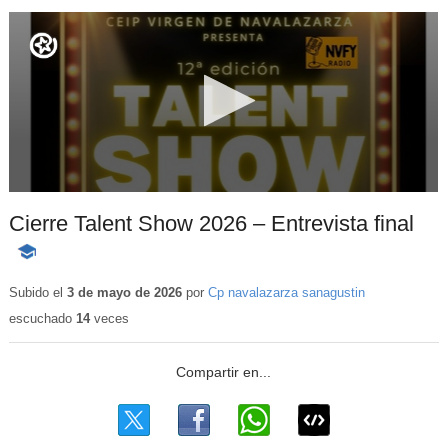
Cierre Talent Show 2026 – Entrevista final
-
Contenido
educativo
Subido el
3 de mayo de 2026
por
Cp navalazarza sanagustin
escuchado
14
veces