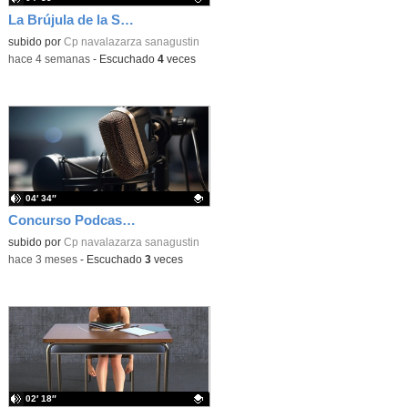
La Brújula de la Sabiuría
Contenido educativo.
subido por
Cp navalazarza sanagustin
-
hace 4 semanas
-
Escuchado
4
veces
04′ 34″
Concurso Podcast RNE
Contenido educativo.
subido por
Cp navalazarza sanagustin
-
hace 3 meses
-
Escuchado
3
veces
02′ 18″