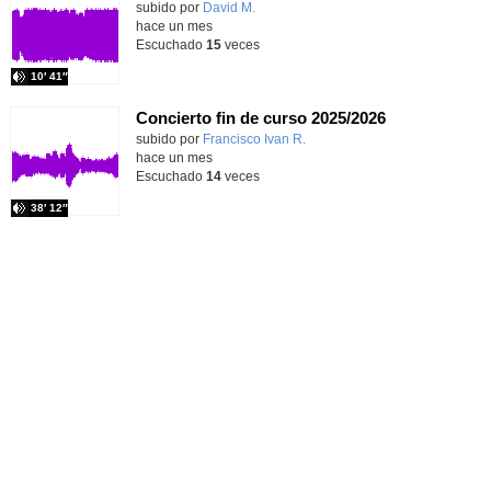
Contenido educativo.
subido por
David M.
-
hace un mes
Escuchado
15
veces
10′ 41″
Concierto fin de curso 2025/2026
subido por
Francisco Ivan R.
-
hace un mes
Escuchado
14
veces
38′ 12″