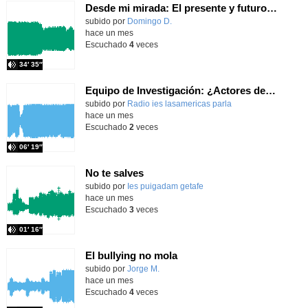
Desde mi mirada: El presente y futuro del Aula TEA
Contenido educativo.
subido por
Domingo D.
-
hace un mes
Escuchado
4
veces
34′ 35″
Equipo de Investigación: ¿Actores del Grupo de Teatro Mascarándula?
Contenido educativo.
subido por
Radio ies lasamericas parla
-
hace un mes
Escuchado
2
veces
06′ 19″
No te salves
Contenido educativo.
subido por
Ies puigadam getafe
-
hace un mes
Escuchado
3
veces
01′ 16″
El bullying no mola
Contenido educativo.
subido por
Jorge M.
-
hace un mes
Escuchado
4
veces