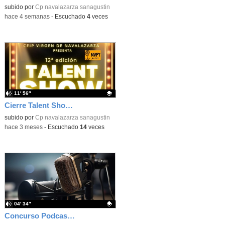
Contenido educativo.
subido por
Cp navalazarza sanagustin
-
hace 4 semanas
-
Escuchado
4
veces
11′ 56″
Cierre Talent Show 2026 – Entrevista final
Contenido educativo.
subido por
Cp navalazarza sanagustin
-
hace 3 meses
-
Escuchado
14
veces
04′ 34″
Concurso Podcast RNE