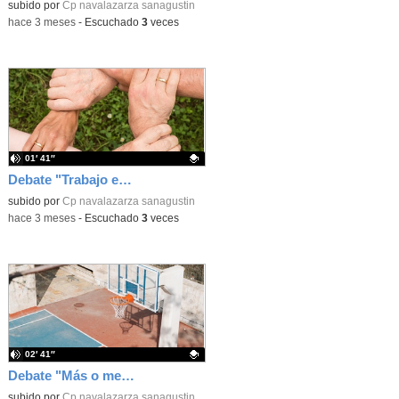
Contenido educativo.
subido por
Cp navalazarza sanagustin
-
hace 3 meses
-
Escuchado
3
veces
01′ 41″
Debate "Trabajo en equipo o individual"
Contenido educativo.
subido por
Cp navalazarza sanagustin
-
hace 3 meses
-
Escuchado
3
veces
02′ 41″
Debate "Más o menos tiempo de patio"
Contenido educativo.
subido por
Cp navalazarza sanagustin