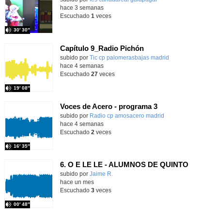
hace 3 semanas
Escuchado
1
veces
30′ 30″
Capítulo 9_Radio Pichón
Contenido educativo.
subido por
Tic cp palomerasbajas madrid
-
hace 4 semanas
Escuchado
27
veces
19′ 08″
Voces de Acero - programa 3
Contenido educativo.
subido por
Radio cp amosacero madrid
-
hace 4 semanas
Escuchado
2
veces
16′ 35″
6. O E LE LE - ALUMNOS DE QUINTO
Contenido educativo.
subido por
Jaime R.
-
hace un mes
Escuchado
3
veces
00′ 48″