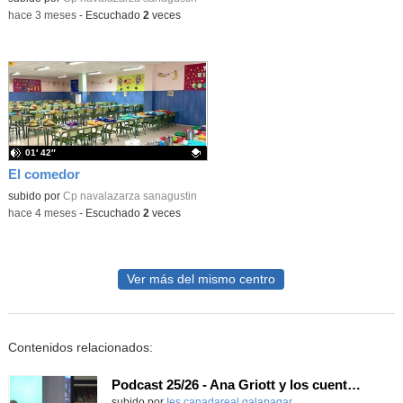
-
hace 3 meses
-
Escuchado
2
veces
01′ 42″
El comedor
Contenido educativo.
subido por
Cp navalazarza sanagustin
-
hace 4 meses
-
Escuchado
2
veces
Ver más del mismo centro
Contenidos relacionados:
Podcast 25/26 - Ana Griott y los cuentos de las voces olvidadas
subido por
Ies canadareal galapagar
-