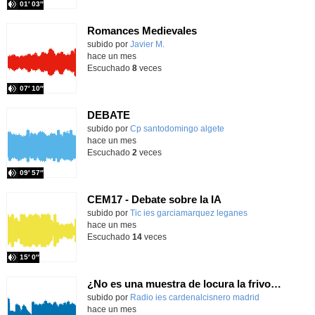
01′ 03″
Romances Medievales
subido por
Javier M.
-
hace un mes
Escuchado
8
veces
07′ 10″
DEBATE
Contenido educativo.
subido por
Cp santodomingo algete
-
hace un mes
Escuchado
2
veces
09′ 57″
CEM17 - Debate sobre la IA
subido por
Tic ies garciamarquez leganes
-
hace un mes
Escuchado
14
veces
15′ 0″
¿No es una muestra de locura la frivolidad de nuestro tiempo?
Contenido educativo.
subido por
Radio ies cardenalcisnero madrid
-
hace un mes