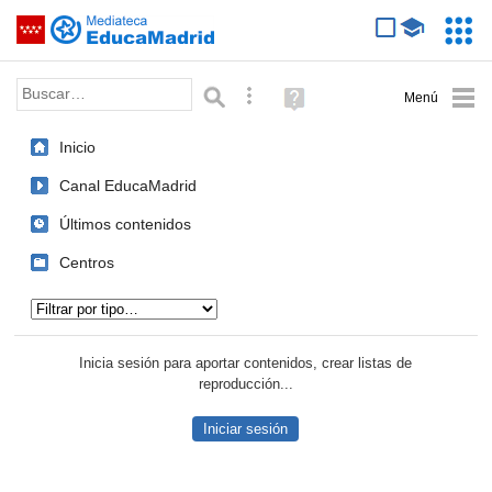
Mediateca de EducaMadrid
Saltar navegación
Servic
Educa
Palabra o frase:
Búsqueda avanzada
Ayuda
(en
ventana
Inicio
nueva)
Canal EducaMadrid
Últimos contenidos
Centros
Tipo de contenido:
Inicia sesión para aportar contenidos, crear listas de
reproducción...
Iniciar sesión