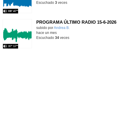
Escuchado
3
veces
08′ 47″
PROGRAMA ÚLTIMO RADIO 15-6-2026
Contenido educativo.
subido por
Andrea B.
-
hace un mes
Escuchado
34
veces
37′ 17″