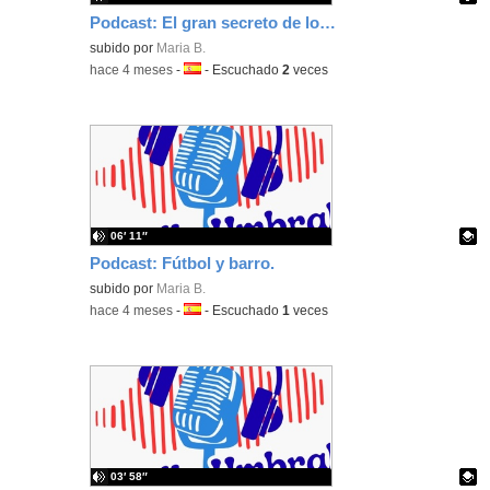
Podcast: El gran secreto de los Galindo.
Contenido educativo.
subido por
Maria B.
-
hace 4 meses
-
Idioma:
-
Escuchado
2
veces
06′ 11″
Podcast: Fútbol y barro.
Contenido educativo.
subido por
Maria B.
-
hace 4 meses
-
Idioma:
-
Escuchado
1
veces
03′ 58″