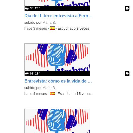
30′ 24″
Día del Libro: entrevista a Fernando Lalana
Contenido educativo.
subido por
Maria B.
-
hace 3 meses
-
Idioma:
-
Escuchado
8
veces
06′ 19″
Entrevista: cómo es la vida de un profesor que oposita
Contenido educativo.
subido por
Maria B.
-
hace 4 meses
-
Idioma:
-
Escuchado
15
veces