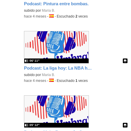
Podcast: Pintura entre bombas.
Contenido educativo.
subido por
Maria B.
-
hace 4 meses
-
Idioma:
-
Escuchado
2
veces
06′ 11″
Podcast: La liga hoy: La NBA hoy
Contenido educativo.
subido por
Maria B.
-
hace 4 meses
-
Idioma:
-
Escuchado
1
veces
05′ 12″