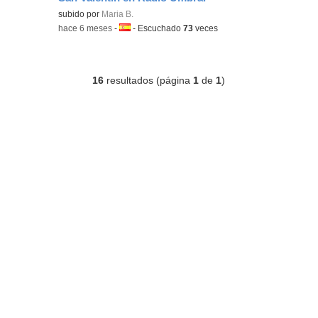
Contenido educativo.
subido por
Maria B.
-
hace 6 meses
-
Idioma:
-
Escuchado
73
veces
16
resultados (página
1
de
1
)