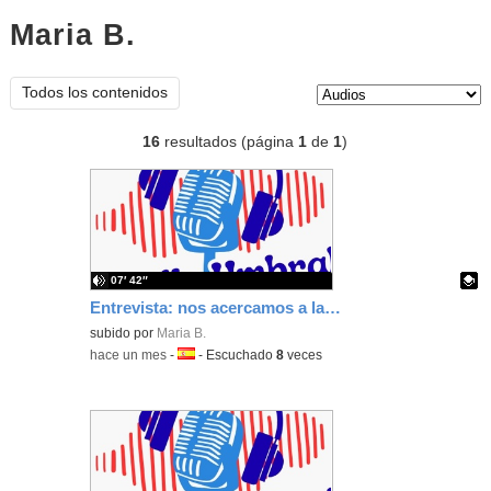
Maria B.
audios
Tipo de contenido:
Todos los contenidos
16
resultados (página
1
de
1
)
07′ 42″
Entrevista: nos acercamos a la vida profesional de Jaime Bornstein, jefe de departamento de E.Física.
Contenido educativo.
subido por
Maria B.
-
hace un mes
-
Idioma:
-
Escuchado
8
veces