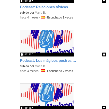
04′ 59″
Podcast: Relaciones tóxicas.
Contenido educativo.
subido por
Maria B.
-
hace 4 meses
-
Idioma:
-
Escuchado
2
veces
03′ 42″
Podcast: Los mágicos postres de Álex Cordobés.
Contenido educativo.
subido por
Maria B.
-
hace 4 meses
-
Idioma:
-
Escuchado
2
veces
05′ 23″