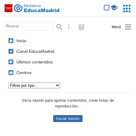
Mediateca de EducaMadrid
Saltar navegación
Servic
Educa
Palabra o frase:
Búsqueda avanzada
Ayuda
(en
ventana
Inicio
nueva)
Canal EducaMadrid
Últimos contenidos
Centros
Tipo de contenido:
Inicia sesión para aportar contenidos, crear listas de
reproducción...
Iniciar sesión