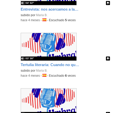
04′ 32″
Entrevista: nos acercamos a la cafetería del centro.
Contenido educativo.
subido por
Maria B.
-
hace 4 meses
-
Idioma:
-
Escuchado
5
veces
03′ 38″
Tertulia literaria: Cuando no queden más estrellas que contar.
Contenido educativo.
subido por
Maria B.
-
hace 4 meses
-
Idioma:
-
Escuchado
6
veces