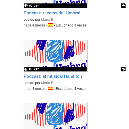
02′ 33″
Podcast: recetas del Umbral.
Contenido educativo.
subido por
Maria B.
-
hace 4 meses
-
Idioma:
-
Escuchado
3
veces
03′ 24″
Podcast: el musical Hamilton
Contenido educativo.
subido por
Maria B.
-
hace 4 meses
-
Idioma:
-
Escuchado
4
veces