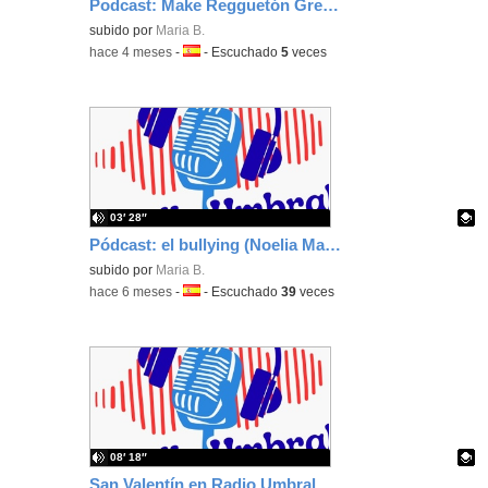
Podcast: Make Regguetón Great Again
Contenido educativo.
subido por
Maria B.
-
hace 4 meses
-
Idioma:
-
Escuchado
5
veces
03′ 28″
Pódcast: el bullying (Noelia Mateo López 1ºD)
Contenido educativo.
subido por
Maria B.
-
hace 6 meses
-
Idioma:
-
Escuchado
39
veces
08′ 18″
San Valentín en Radio Umbral