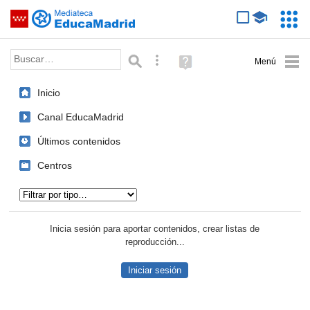
Mediateca de EducaMadrid
Saltar navegación
Servic
Educa
Palabra o frase:
Búsqueda avanzada
Ayuda
(en
ventana
Inicio
nueva)
Canal EducaMadrid
Últimos contenidos
Centros
Tipo de contenido:
Inicia sesión para aportar contenidos, crear listas de
reproducción...
Iniciar sesión