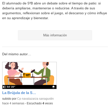
El alumnado de 5ºB abre un debate sobre el tiempo de patio: si
debería ampliarse, mantenerse o reducirse. A través de sus
argumentos, reflexionan sobre el juego, el descanso y cómo influye
en su aprendizaje y bienestar.
Más información
Del mismo autor…
04′ 35″
La Brújula de la Sabiuría
Contenido educativo.
subido por
Cp navalazarza sanagustin
-
hace 4 semanas
-
Escuchado
4
veces