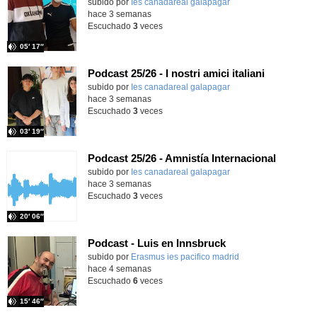
subido por
Ies canadareal galapagar
-
hace 3 semanas
Escuchado
3
veces
05′ 17″
Podcast 25/26 - I nostri amici italiani
subido por
Ies canadareal galapagar
-
hace 3 semanas
Escuchado
3
veces
03′ 19″
Podcast 25/26 - Amnistía Internacional
subido por
Ies canadareal galapagar
-
hace 3 semanas
Escuchado
3
veces
20′ 06″
Podcast - Luis en Innsbruck
subido por
Erasmus ies pacifico madrid
-
hace 4 semanas
Escuchado
6
veces
15′ 46″