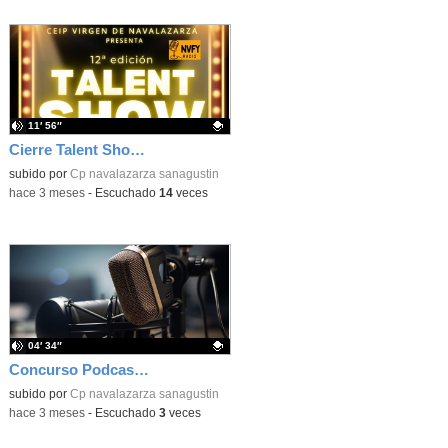
11′ 56″
Cierre Talent Show 2026 – Entrevista final
Contenido educativo.
subido por
Cp navalazarza sanagustin
-
hace 3 meses
-
Escuchado
14
veces
04′ 34″
Concurso Podcast RNE
Contenido educativo.
subido por
Cp navalazarza sanagustin
-
hace 3 meses
-
Escuchado
3
veces