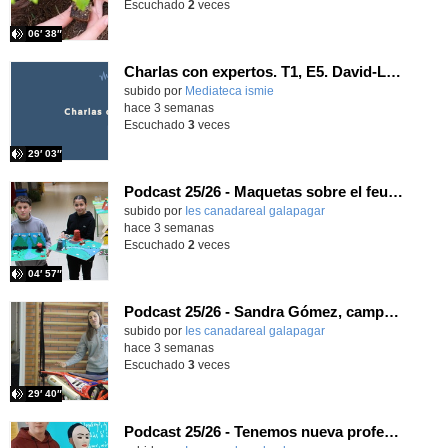
Escuchado
2
veces
06′ 38″
Charlas con expertos. T1, E5. David-Li Ilundáin Reviriego
subido por
Mediateca ismie
-
hace 3 semanas
Escuchado
3
veces
29′ 03″
Podcast 25/26 - Maquetas sobre el feudalismo
subido por
Ies canadareal galapagar
-
hace 3 semanas
Escuchado
2
veces
04′ 57″
Podcast 25/26 - Sandra Gómez, campeona de Enduro
subido por
Ies canadareal galapagar
-
hace 3 semanas
Escuchado
3
veces
29′ 40″
Podcast 25/26 - Tenemos nueva profesora de Griego ¿Conoces a María Eugenia?