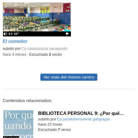
01′ 42″
El comedor
Contenido educativo.
subido por
Cp navalazarza sanagustin
-
hace 4 meses
-
Escuchado
2
veces
Ver más del mismo centro
Contenidos relacionados:
BIBLIOTECA PERSONAL 9: ¿Por qué ser feliz cuando puedes ser normal?
Contenido educativo.
subido por
Cp jacintobenavente galapagar
-
hace 22 horas
Escuchado
7
veces