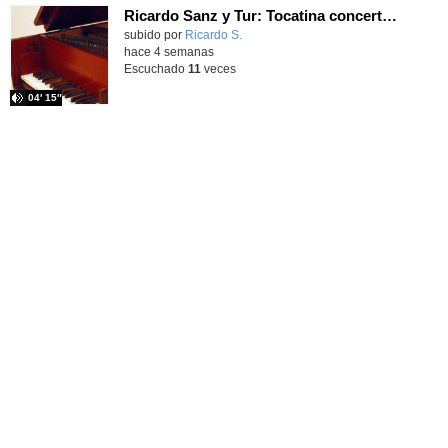
Ricardo Sanz y Tur: Tocatina concertante al aire español
subido por
Ricardo S.
-
hace 4 semanas
Escuchado
11
veces
04′ 15″