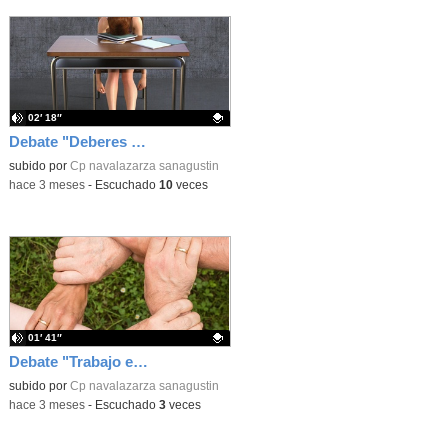
02′ 18″
Debate "Deberes Sí o No"
Contenido educativo.
subido por
Cp navalazarza sanagustin
-
hace 3 meses
-
Escuchado
10
veces
01′ 41″
Debate "Trabajo en equipo o individual"
Contenido educativo.
subido por
Cp navalazarza sanagustin
-
hace 3 meses
-
Escuchado
3
veces