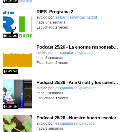
16′ 10″
RIES. Programa 2
Contenido educativo.
subido por
Ies barriosimancas madrid
-
hace una semana
Escuchado
2
veces
11′ 25″
Podcast 25/26 - La enorme responsabilidad de ser juez
subido por
Ies canadareal galapagar
-
hace 3 semanas
Escuchado
4
veces
43′ 54″
Podcast 25/26 - Ana Griott y los cuentos de las voces olvidadas
subido por
Ies canadareal galapagar
-
hace 3 semanas
Escuchado
1
veces
30′ 30″
Podcast 25/26 - Nuestro huerto escolar
subido por
Ies canadareal galapagar
-
hace 3 semanas