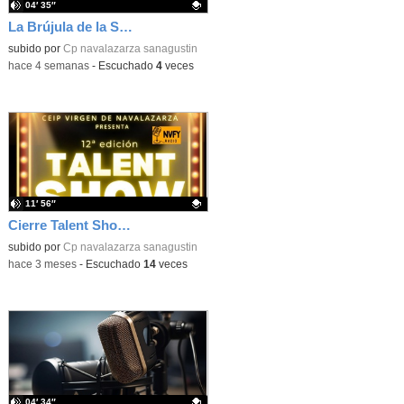
04′ 35″
La Brújula de la Sabiuría
Contenido educativo.
subido por
Cp navalazarza sanagustin
-
hace 4 semanas
-
Escuchado
4
veces
11′ 56″
Cierre Talent Show 2026 – Entrevista final
Contenido educativo.
subido por
Cp navalazarza sanagustin
-
hace 3 meses
-
Escuchado
14
veces
04′ 34″