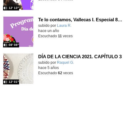
12′ 13″
Te lo contamos, Vallecas I. Especial 8M. Programa 3.
Contenido educativo.
subido por
Laura R.
-
hace un año
Escuchado
11
veces
08′ 08″
DÍA DE LA CIENCIA 2021. CAPÍTULO 3
Contenido educativo.
subido por
Raquel G.
-
hace 5 años
Escuchado
62
veces
12′ 01″