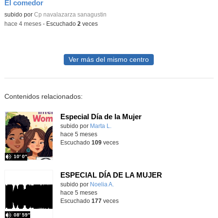
El comedor
Contenido educativo.
subido por
Cp navalazarza sanagustin
-
hace 4 meses
-
Escuchado
2
veces
Ver más del mismo centro
Contenidos relacionados:
Especial Día de la Mujer
subido por
Marta L.
-
hace 5 meses
Escuchado
109
veces
10′ 0″
ESPECIAL DÍA DE LA MUJER
Contenido educativo.
subido por
Noelia A.
-
hace 5 meses
Escuchado
177
veces
08′ 59″