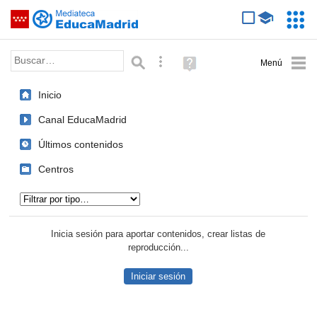
Mediateca de EducaMadrid
Saltar navegación
Servic
Educa
Palabra o frase:
Búsqueda avanzada
Ayuda
(en
ventana
Inicio
nueva)
Canal EducaMadrid
Últimos contenidos
Centros
Tipo de contenido:
Inicia sesión para aportar contenidos, crear listas de
reproducción...
Iniciar sesión