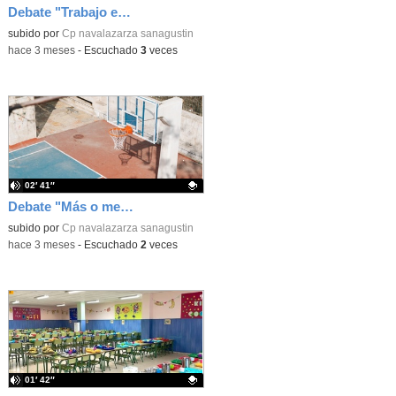
Debate "Trabajo en equipo o individual"
Contenido educativo.
subido por
Cp navalazarza sanagustin
-
hace 3 meses
-
Escuchado
3
veces
02′ 41″
Debate "Más o menos tiempo de patio"
Contenido educativo.
subido por
Cp navalazarza sanagustin
-
hace 3 meses
-
Escuchado
2
veces
01′ 42″