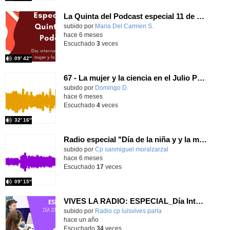
La Quinta del Podcast especial 11 de Febrero
Contenido educativo.
subido por
Maria Del Carmen S.
-
hace 6 meses
Escuchado
3
veces
09′ 42″
67 - La mujer y la ciencia en el Julio Pérez
Contenido educativo.
subido por
Domingo D.
-
hace 6 meses
Escuchado
4
veces
32′ 16″
Radio especial "Día de la niña y y la mujer en la ciencia"
Contenido educativo.
subido por
Cp sanmiguel moralzarzal
-
hace 6 meses
Escuchado
17
veces
09′ 15″
VIVES LA RADIO: ESPECIAL_Día Internacional de la Mujer
Contenido educativo.
subido por
Radio cp luisvives parla
-
hace un año
Escuchado
34
veces