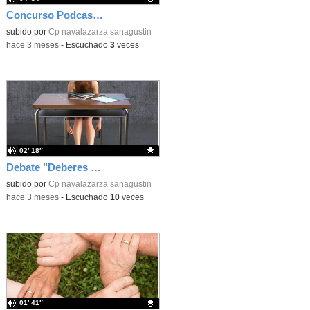
Concurso Podcast RNE
Contenido educativo.
subido por
Cp navalazarza sanagustin
-
hace 3 meses
-
Escuchado
3
veces
02′ 18″
Debate "Deberes Sí o No"
Contenido educativo.
subido por
Cp navalazarza sanagustin
-
hace 3 meses
-
Escuchado
10
veces
01′ 41″