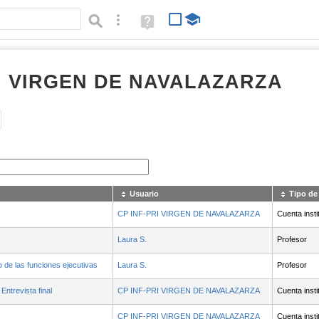
Búsqueda avanzada
Ayuda
(en
ventana
nueva)
RI VIRGEN DE NAVALAZARZA
Tipo de contenido:
Usuario
Tipo de
CP INF-PRI VIRGEN DE NAVALAZARZA
Cuenta insti
Laura S.
Profesor
o de las funciones ejecutivas
- Contenido educativo
Laura S.
Profesor
Entrevista final
CP INF-PRI VIRGEN DE NAVALAZARZA
Cuenta insti
CP INF-PRI VIRGEN DE NAVALAZARZA
Cuenta insti