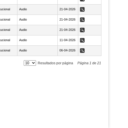
tucional
Audio
NaN21-04-2026
21-04-2026
Ver
tucional
Audio
NaN21-04-2026
21-04-2026
Ver
tucional
Audio
NaN21-04-2026
21-04-2026
Ver
tucional
Audio
NaN11-04-2026
11-04-2026
Ver
tucional
Audio
NaN06-04-2026
06-04-2026
Ver
Resultados por página
Página
1
de
21