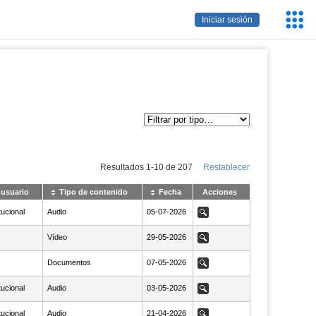
Servic
Iniciar sesión
Educa
Resultados
1
-
10
de
207
Restablecer
 usuario
Tipo de contenido
Fecha
Acciones
tucional
Audio
NaN05-07-2026
05-07-2026
Ver
Vídeo
NaN29-05-2026
29-05-2026
Ver
Documentos
NaN07-05-2026
07-05-2026
Ver
tucional
Audio
NaN03-05-2026
03-05-2026
Ver
tucional
Audio
NaN21-04-2026
21-04-2026
Ver