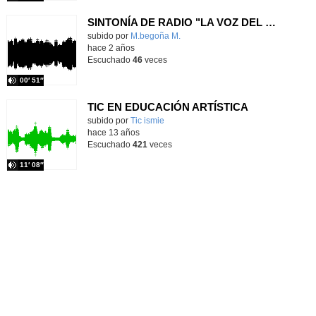
SINTONÍA DE RADIO "LA VOZ DEL MAESTRA"
Contenido educativo.
subido por
M.begoña M.
-
hace 2 años
Escuchado
46
veces
00′ 51″
TIC EN EDUCACIÓN ARTÍSTICA
subido por
Tic ismie
-
hace 13 años
Escuchado
421
veces
11′ 08″