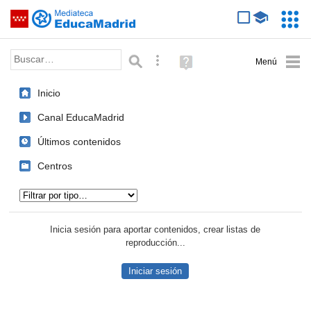
Mediateca de EducaMadrid
Saltar navegación
Servic
Educa
Palabra o frase:
Búsqueda avanzada
Ayuda
(en
ventana
Inicio
nueva)
Canal EducaMadrid
Últimos contenidos
Centros
Tipo de contenido:
Inicia sesión para aportar contenidos, crear listas de
reproducción...
Iniciar sesión