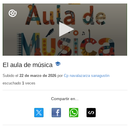
El aula de música
-
Contenido
educativo
Subido el
22 de marzo de 2026
por
Cp navalazarza sanagustin
escuchado
1
veces