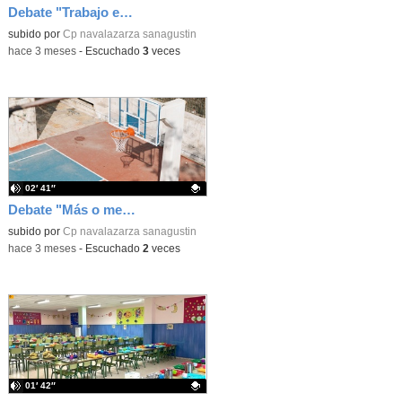
Debate "Trabajo en equipo o individual"
Contenido educativo.
subido por
Cp navalazarza sanagustin
-
hace 3 meses
-
Escuchado
3
veces
02′ 41″
Debate "Más o menos tiempo de patio"
Contenido educativo.
subido por
Cp navalazarza sanagustin
-
hace 3 meses
-
Escuchado
2
veces
01′ 42″