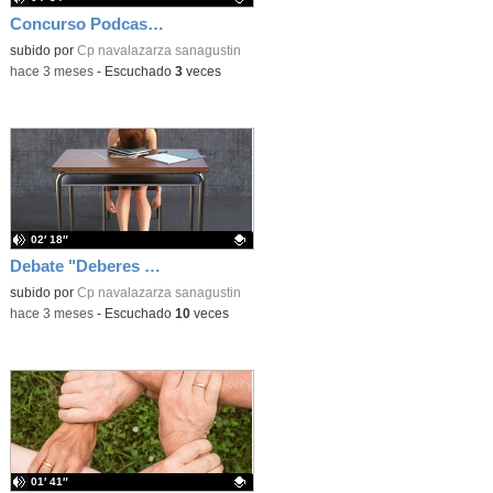
Concurso Podcast RNE
Contenido educativo.
subido por
Cp navalazarza sanagustin
-
hace 3 meses
-
Escuchado
3
veces
02′ 18″
Debate "Deberes Sí o No"
Contenido educativo.
subido por
Cp navalazarza sanagustin
-
hace 3 meses
-
Escuchado
10
veces
01′ 41″