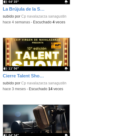
04′ 35″
La Brújula de la Sabiuría
Contenido educativo.
subido por
Cp navalazarza sanagustin
-
hace 4 semanas
-
Escuchado
4
veces
11′ 56″
Cierre Talent Show 2026 – Entrevista final
Contenido educativo.
subido por
Cp navalazarza sanagustin
-
hace 3 meses
-
Escuchado
14
veces
04′ 34″