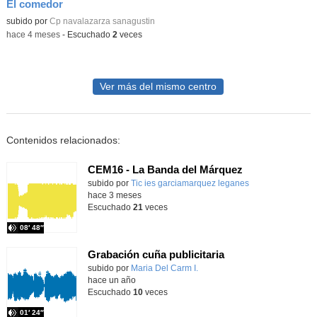
El comedor
Contenido educativo.
subido por
Cp navalazarza sanagustin
-
hace 4 meses
-
Escuchado
2
veces
Ver más del mismo centro
Contenidos relacionados:
CEM16 - La Banda del Márquez
subido por
Tic ies garciamarquez leganes
-
hace 3 meses
Escuchado
21
veces
08′ 48″
Grabación cuña publicitaria
subido por
Maria Del Carm I.
-
hace un año
Escuchado
10
veces
01′ 24″