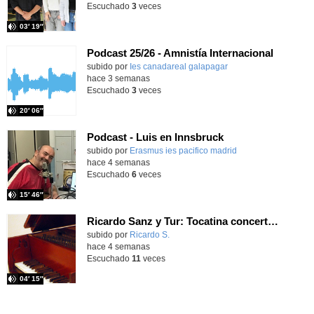
Escuchado
3
veces
03′ 19″
Podcast 25/26 - Amnistía Internacional
subido por
Ies canadareal galapagar
-
hace 3 semanas
Escuchado
3
veces
20′ 06″
Podcast - Luis en Innsbruck
subido por
Erasmus ies pacifico madrid
-
hace 4 semanas
Escuchado
6
veces
15′ 46″
Ricardo Sanz y Tur: Tocatina concertante al aire español
subido por
Ricardo S.
-
hace 4 semanas
Escuchado
11
veces
04′ 15″