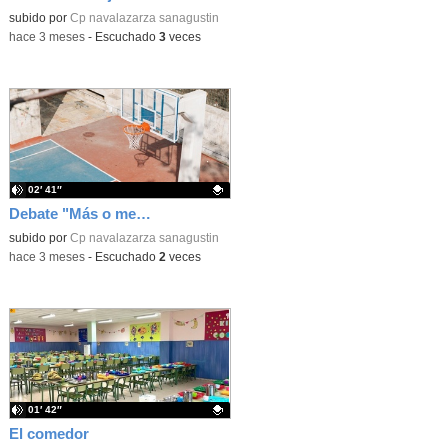
Contenido educativo.
subido por
Cp navalazarza sanagustin
-
hace 3 meses
-
Escuchado
3
veces
02′ 41″
Debate "Más o menos tiempo de patio"
Contenido educativo.
subido por
Cp navalazarza sanagustin
-
hace 3 meses
-
Escuchado
2
veces
01′ 42″
El comedor