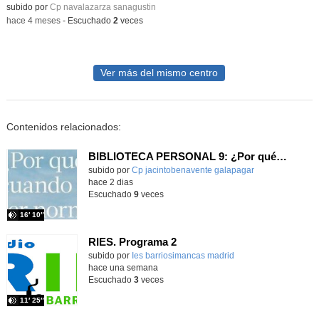
Contenido educativo.
subido por
Cp navalazarza sanagustin
-
hace 4 meses
-
Escuchado
2
veces
Ver más del mismo centro
Contenidos relacionados:
BIBLIOTECA PERSONAL 9: ¿Por qué ser feliz cuando puedes ser normal?
Contenido educativo.
subido por
Cp jacintobenavente galapagar
-
hace 2 dias
Escuchado
9
veces
16′ 10″
RIES. Programa 2
Contenido educativo.
subido por
Ies barriosimancas madrid
-
hace una semana
Escuchado
3
veces
11′ 25″