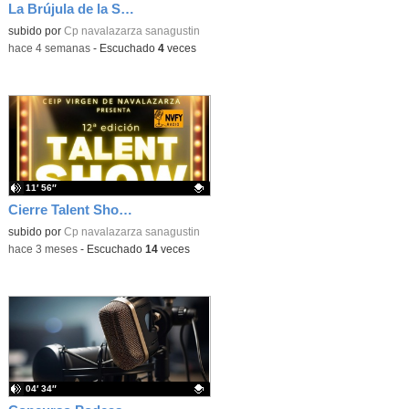
La Brújula de la Sabiuría
Contenido educativo.
subido por
Cp navalazarza sanagustin
-
hace 4 semanas
-
Escuchado
4
veces
11′ 56″
Cierre Talent Show 2026 – Entrevista final
Contenido educativo.
subido por
Cp navalazarza sanagustin
-
hace 3 meses
-
Escuchado
14
veces
04′ 34″