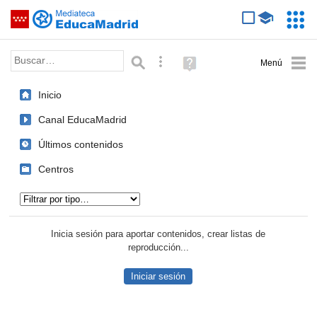
Mediateca de EducaMadrid
Saltar navegación
Servic
Educa
Palabra o frase:
Búsqueda avanzada
Ayuda
(en
ventana
Inicio
nueva)
Canal EducaMadrid
Últimos contenidos
Centros
Tipo de contenido:
Inicia sesión para aportar contenidos, crear listas de
reproducción...
Iniciar sesión