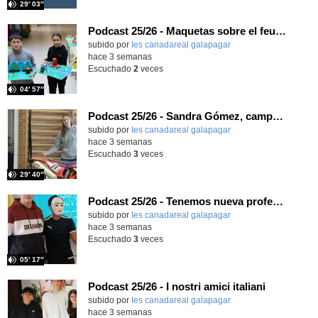
29′ 03″
Podcast 25/26 - Maquetas sobre el feudalismo
subido por
Ies canadareal galapagar
-
hace 3 semanas
Escuchado
2
veces
04′ 57″
Podcast 25/26 - Sandra Gómez, campeona de Enduro
subido por
Ies canadareal galapagar
-
hace 3 semanas
Escuchado
3
veces
29′ 40″
Podcast 25/26 - Tenemos nueva profesora de Griego ¿Conoces a María Eugenia?
subido por
Ies canadareal galapagar
-
hace 3 semanas
Escuchado
3
veces
05′ 17″
Podcast 25/26 - I nostri amici italiani
subido por
Ies canadareal galapagar
-
hace 3 semanas