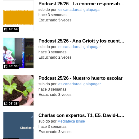
Podcast 25/26 - La enorme responsabilidad de ser juez
subido por
Ies canadareal galapagar
-
hace 3 semanas
Escuchado
5
veces
43′ 54″
Podcast 25/26 - Ana Griott y los cuentos de las voces olvidadas
subido por
Ies canadareal galapagar
-
hace 3 semanas
Escuchado
2
veces
30′ 30″
Podcast 25/26 - Nuestro huerto escolar
subido por
Ies canadareal galapagar
-
hace 3 semanas
Escuchado
2
veces
06′ 38″
Charlas con expertos. T1, E5. David-Li Ilundáin Reviriego
subido por
Mediateca ismie
-
hace 3 semanas
Escuchado
3
veces