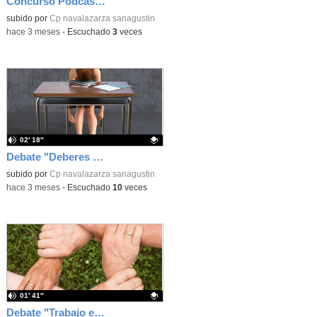
Concurso Podcast RNE
Contenido educativo.
subido por
Cp navalazarza sanagustin
-
hace 3 meses
-
Escuchado
3
veces
02′ 18″
Debate "Deberes Sí o No"
Contenido educativo.
subido por
Cp navalazarza sanagustin
-
hace 3 meses
-
Escuchado
10
veces
01′ 41″
Debate "Trabajo en equipo o individual"