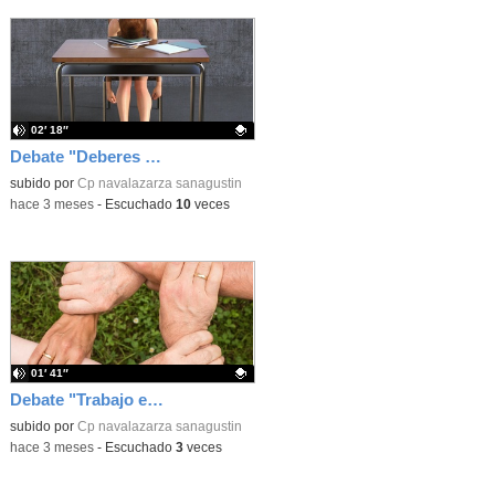
02′ 18″
Debate "Deberes Sí o No"
Contenido educativo.
subido por
Cp navalazarza sanagustin
-
hace 3 meses
-
Escuchado
10
veces
01′ 41″
Debate "Trabajo en equipo o individual"
Contenido educativo.
subido por
Cp navalazarza sanagustin
-
hace 3 meses
-
Escuchado
3
veces