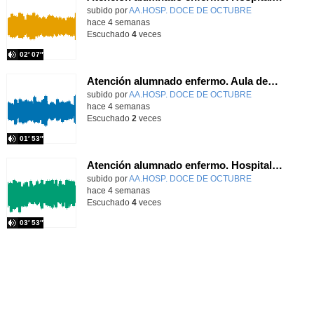
Contenido educativo.
subido por
AA.HOSP. DOCE DE OCTUBRE
-
hace 4 semanas
Escuchado
4
veces
02′ 07″
Atención alumnado enfermo. Aula dentro del hospital. Laura Gómez-Pardo Gayete
Contenido educativo.
subido por
AA.HOSP. DOCE DE OCTUBRE
-
hace 4 semanas
Escuchado
2
veces
01′ 53″
Atención alumnado enfermo. Hospitalización Psiquiátrica. Laura Barrasa Fano.
Contenido educativo.
subido por
AA.HOSP. DOCE DE OCTUBRE
-
hace 4 semanas
Escuchado
4
veces
03′ 53″