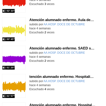
Escuchado
3
veces
02′ 34″
Atención alumnado enfermo. Aula dentro del hospital. Rosa María Poza Hervás
Contenido educativo.
subido por
AA.HOSP. DOCE DE OCTUBRE
-
hace 4 semanas
Escuchado
2
veces
00′ 45″
Atención alumnado enfermo. SAED secundaria. Charo Villamariz Cid.
Contenido educativo.
subido por
AA.HOSP. DOCE DE OCTUBRE
-
hace 4 semanas
Escuchado
2
veces
01′ 20″
tención alumnado enfermo. Hospitalización Psiquiátrica. María del Carmen Sanz Segura
Contenido educativo.
subido por
AA.HOSP. DOCE DE OCTUBRE
-
hace 4 semanas
Escuchado
4
veces
01′ 57″
Atención alumnado enfermo. Hospitalización Psiquiátrica. Miguel Ángel Baena Recio