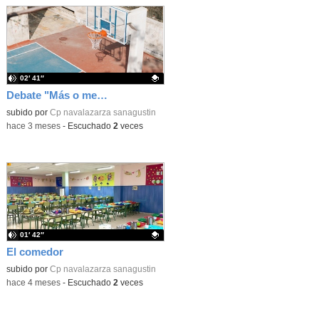
02′ 41″
Debate "Más o menos tiempo de patio"
Contenido educativo.
subido por
Cp navalazarza sanagustin
-
hace 3 meses
-
Escuchado
2
veces
01′ 42″
El comedor
Contenido educativo.
subido por
Cp navalazarza sanagustin
-
hace 4 meses
-
Escuchado
2
veces