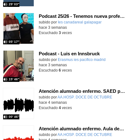
29′ 03″
Podcast 25/26 - Tenemos nueva profesora de Griego ¿Conoces a María Eugenia?
subido por
Ies canadareal galapagar
-
hace 3 semanas
Escuchado
3
veces
05′ 17″
Podcast - Luis en Innsbruck
subido por
Erasmus ies pacifico madrid
-
hace 3 semanas
Escuchado
6
veces
15′ 46″
Atención alumnado enfermo. SAED primaria. José Nesh-Nash García
Contenido educativo.
subido por
AA.HOSP. DOCE DE OCTUBRE
-
hace 4 semanas
Escuchado
4
veces
00′ 46″
Atención alumnado enfermo. Aula dentro del hospital. Sara Martín Fernández.
Contenido educativo.
subido por
AA.HOSP. DOCE DE OCTUBRE
-
hace 4 semanas