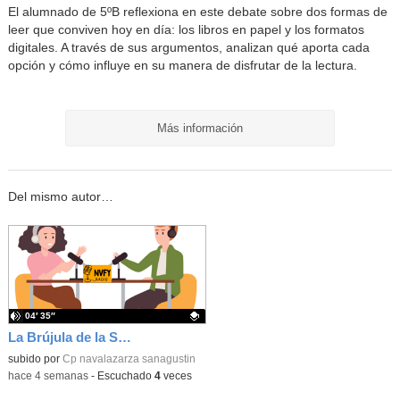
El alumnado de 5ºB reflexiona en este debate sobre dos formas de
leer que conviven hoy en día: los libros en papel y los formatos
digitales. A través de sus argumentos, analizan qué aporta cada
opción y cómo influye en su manera de disfrutar de la lectura.
Más información
Del mismo autor…
04′ 35″
La Brújula de la Sabiuría
Contenido educativo.
subido por
Cp navalazarza sanagustin
-
hace 4 semanas
-
Escuchado
4
veces