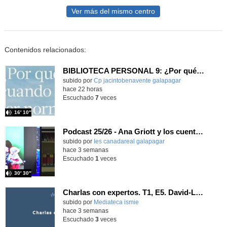
Ver más del mismo centro
Contenidos relacionados:
BIBLIOTECA PERSONAL 9: ¿Por qué ser feliz cuando puedes ser normal?
Contenido educativo.
subido por
Cp jacintobenavente galapagar
-
hace 22 horas
Escuchado
7
veces
16′ 10″
Podcast 25/26 - Ana Griott y los cuentos de las voces olvidadas
subido por
Ies canadareal galapagar
-
hace 3 semanas
Escuchado
1
veces
30′ 30″
Charlas con expertos. T1, E5. David-Li Ilundáin Reviriego
subido por
Mediateca ismie
-
hace 3 semanas
Escuchado
3
veces