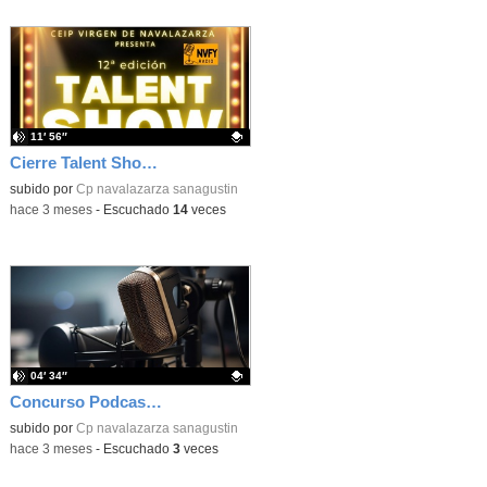
11′ 56″
Cierre Talent Show 2026 – Entrevista final
Contenido educativo.
subido por
Cp navalazarza sanagustin
-
hace 3 meses
-
Escuchado
14
veces
04′ 34″
Concurso Podcast RNE
Contenido educativo.
subido por
Cp navalazarza sanagustin
-
hace 3 meses
-
Escuchado
3
veces