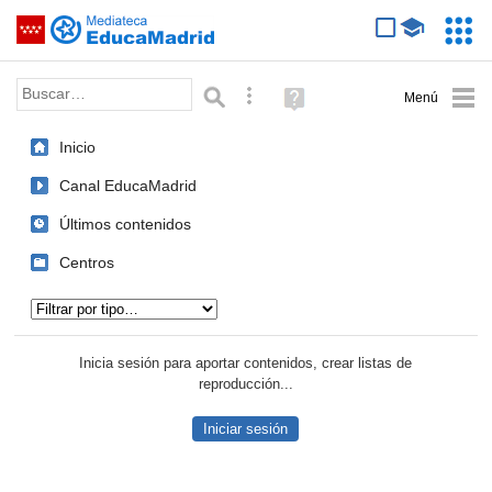
Mediateca de EducaMadrid
Saltar navegación
Servic
Educa
Palabra o frase:
Búsqueda avanzada
Ayuda
(en
ventana
Inicio
nueva)
Canal EducaMadrid
Últimos contenidos
Centros
Tipo de contenido:
Inicia sesión para aportar contenidos, crear listas de
reproducción...
Iniciar sesión