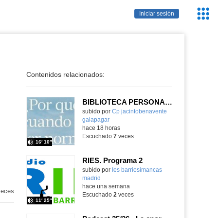
Servic
Iniciar sesión
Educa
Contenidos relacionados:
BIBLIOTECA PERSONAL 9: ¿Por qué ser feliz cuando puedes ser normal?
Contenido educativo.
subido por
Cp jacintobenavente
galapagar
-
hace 18 horas
Escuchado
7
veces
16′ 10″
RIES. Programa 2
Contenido educativo.
subido por
Ies barriosimancas
madrid
-
hace una semana
eces
Escuchado
2
veces
11′ 25″