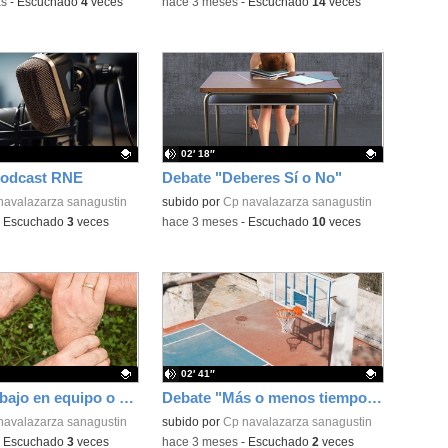
as
-
Escuchado
4
veces
-
hace 3 meses
-
Escuchado
14
veces
02′ 18″
odcast RNE
Debate "Deberes Sí o No"
ativo.
navalazarza sanagustin
Contenido educativo.
subido por
Cp navalazarza sanagustin
-
Escuchado
3
veces
-
hace 3 meses
-
Escuchado
10
veces
02′ 41″
Debate "Trabajo en equipo o individual"
Debate "Más o menos tiempo de patio"
ativo.
navalazarza sanagustin
Contenido educativo.
subido por
Cp navalazarza sanagustin
-
Escuchado
3
veces
-
hace 3 meses
-
Escuchado
2
veces