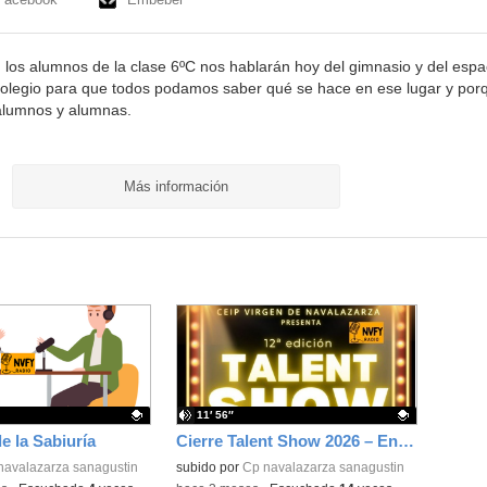
, los alumnos de la clase 6ºC nos hablarán hoy del gimnasio y del espa
colegio para que todos podamos saber qué se hace en ese lugar y por
 alumnos y alumnas.
Más información
11′ 56″
e la Sabiuría
Cierre Talent Show 2026 – Entrevista final
ativo.
navalazarza sanagustin
Contenido educativo.
subido por
Cp navalazarza sanagustin