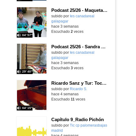
Podcast 25/26 - Maquetas sobre el feudalismo
subido por
Ies canadareal
galapagar
-
hace 3 semanas
Escuchado
2
veces
04′ 57″
Podcast 25/26 - Sandra Gómez, campeona de Enduro
subido por
Ies canadareal
galapagar
-
hace 3 semanas
Escuchado
3
veces
29′ 40″
Ricardo Sanz y Tur: Tocatina concertante al aire español
subido por
Ricardo S.
-
hace 4 semanas
Escuchado
11
veces
04′ 15″
Capítulo 9_Radio Pichón
Contenido educativo.
subido por
Tic cp palomerasbajas
madrid
-
hace 4 semanas