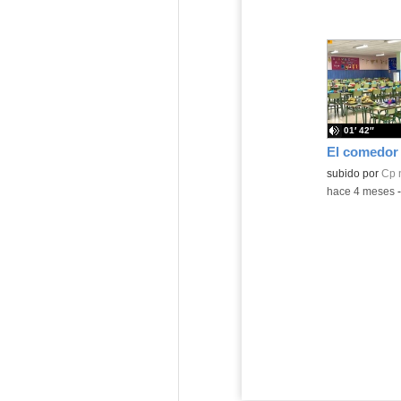
01′ 42″
El comedor
Contenido educ
subido por
Cp 
-
hace 4 meses