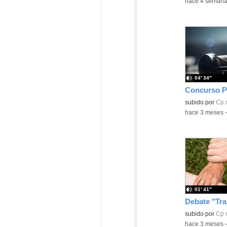
-
hace 4 seman
04′ 34″
Concurso P
Contenido educ
subido por
Cp 
-
hace 3 meses
01′ 41″
Contenido educ
subido por
Cp 
-
hace 3 meses