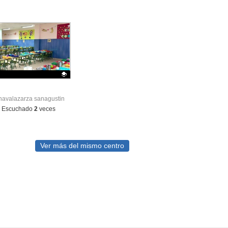
ativo.
navalazarza sanagustin
-
Escuchado
2
veces
Ver más del mismo centro