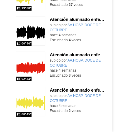
Escuchado
27
veces
19′ 08″
Atención alumnado enfermo. SAED primaria. José Nesh-Nash García
Contenido educativo.
subido por
AA.HOSP. DOCE DE
OCTUBRE
-
hace 4 semanas
Escuchado
4
veces
00′ 46″
Atención alumnado enfermo. Aula dentro del hospital. Sara Martín Fernández.
Contenido educativo.
subido por
AA.HOSP. DOCE DE
OCTUBRE
-
hace 4 semanas
Escuchado
3
veces
02′ 34″
Atención alumnado enfermo. Aula dentro del hospital. Rosa María Poza Hervás
Contenido educativo.
subido por
AA.HOSP. DOCE DE
OCTUBRE
-
hace 4 semanas
Escuchado
2
veces
00′ 45″