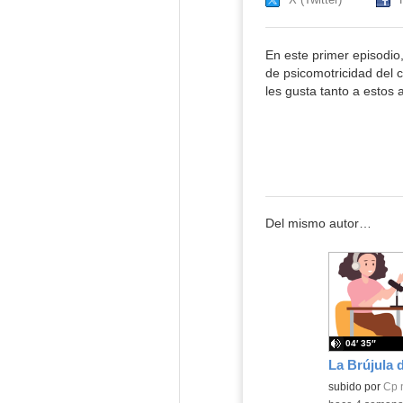
En este primer episodio
de psicomotricidad del 
les gusta tanto a estos
Del mismo autor…
04′ 35″
La Brújula d
Contenido educ
subido por
Cp 