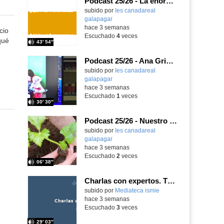
Podcast 25/26 - La enorme responsabilidad de ser juez
subido por
Ies canadareal
galapagar
-
hace 3 semanas
cio
Escuchado
4
veces
qué
43′ 54″
Podcast 25/26 - Ana Griott y los cuentos de las voces olvidadas
subido por
Ies canadareal
galapagar
-
hace 3 semanas
Escuchado
1
veces
30′ 30″
Podcast 25/26 - Nuestro huerto escolar
subido por
Ies canadareal
galapagar
-
hace 3 semanas
Escuchado
2
veces
06′ 38″
Charlas con expertos. T1, E5. David-Li Ilundáin Reviriego
subido por
Mediateca ismie
-
hace 3 semanas
Escuchado
3
veces
29′ 03″