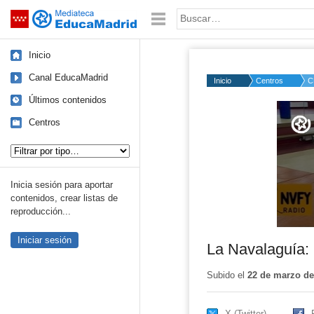
Mediateca de EducaMadrid
Saltar navegación
Palabra o frase:
Inicio
Canal EducaMadrid
Inicio
Centros
C
Últimos contenidos
Volume
50%
Centros
Tipo de contenido:
Inicia sesión para aportar
contenidos, crear listas de
reproducción...
Iniciar sesión
La Navalaguía: 
Subido el
22 de marzo de
X (Twitter)