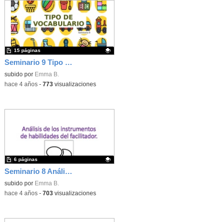
15 páginas
Seminario 9 Tipo de vocabulario
Contenido educativo.
subido por
Emma B.
-
hace 4 años
-
773
visualizaciones
6 páginas
Seminario 8 Análisis de los instrumentos de habilidades del facilitador
Contenido educativo.
subido por
Emma B.
-
hace 4 años
-
703
visualizaciones