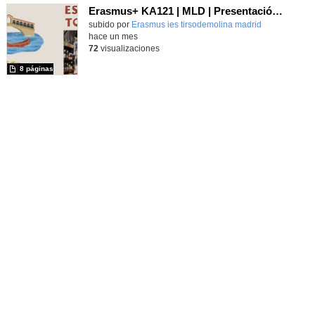
Erasmus+ KA121 | MLD | Presentación 1 | Verona 2025
Contenido educativo.
subido por
Erasmus ies tirsodemolina madrid
-
hace un mes
72
visualizaciones
8 páginas