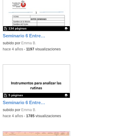
134 páginas
Seminario 6 Entrevista Basada en Rutinas (EBR)
Contenido educativo.
subido por
Emma B.
-
hace 4 años
-
1197
visualizaciones
5 páginas
Seminario 6 Entrevista Basadas en Rutinas y SATIRE
- Conteni
Contenido educativo.
subido por
Emma B.
-
hace 4 años
-
1785
visualizaciones