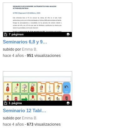
7 páginas
Seminarios 6,8 y 9. Análisis de los cuestionarios utilizados para valorar las rutinas, el entorno natural del niño con necesidad de CAA y las habilidades del facilitador-interlocutor - Contenido educativo - Contenido educativo
Contenido educativo.
subido por
Emma B.
-
hace 4 años
-
951
visualizaciones
1 página
Seminario 12 Tablero de comunicación VERBO
Contenido educativo.
subido por
Emma B.
-
hace 4 años
-
673
visualizaciones