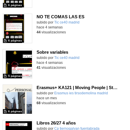
6 páginas
NO TE COMAS LAS ES
subido por
Tic ce40 madrid
-
hace 4 semanas
44
visualizaciones
6 páginas
Sobre variables
subido por
Tic ce40 madrid
-
hace 4 semanas
41
visualizaciones
5 páginas
Erasmus+ KA121 | Moving People | Student Presentation 2 | Neustadt 2024
Contenido educativo.
subido por
Erasmus ies tirsodemolina madrid
-
hace un mes
68
visualizaciones
6 páginas
Libros 26/27 4 años
subido por
Cp tiernogalvan fuenlabrada
-