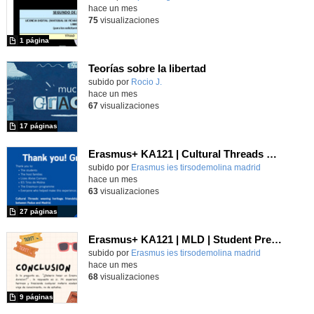
hace un mes
75
visualizaciones
1 página
Teorías sobre la libertad
Contenido educativo.
subido por
Rocio J.
-
hace un mes
67
visualizaciones
17 páginas
Erasmus+ KA121 | Cultural Threads UNESCO | Padua–Madrid 2026
Contenido educativo.
subido por
Erasmus ies tirsodemolina madrid
-
hace un mes
63
visualizaciones
27 páginas
Erasmus+ KA121 | MLD | Student Presentation 2 | San Bonifacio-Verona 2025
Contenido educativo.
subido por
Erasmus ies tirsodemolina madrid
-
hace un mes
68
visualizaciones
9 páginas