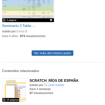
1 página
Seminario 3 Tabla comparativa de CAA
Contenido educativo.
subido por
Emma B.
-
hace 4 años
-
673
visualizaciones
Ver más del mismo autor
Contenidos relacionados:
SCRATCH_RÍOS DE ESPAÑA
subido por
Tic ce40 madrid
-
hace 4 semanas
57
visualizaciones
15 páginas