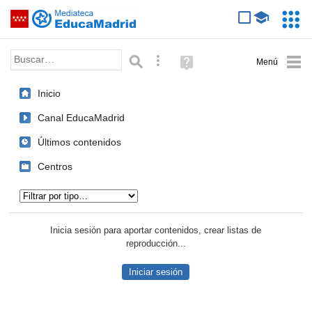
Mediateca de EducaMadrid
Saltar navegación
Servic
Educa
Palabra o frase:
Búsqueda avanzada
Ayuda
(en
ventana
Inicio
nueva)
Canal EducaMadrid
Últimos contenidos
Centros
Tipo de contenido:
Inicia sesión para aportar contenidos, crear listas de
reproducción...
Iniciar sesión