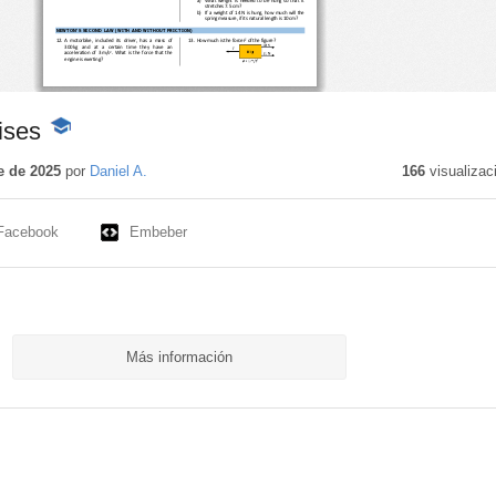
ises
-
Contenido
educativo
e de 2025
por
Daniel A.
166
visualizac
Facebook
Embeber
Más información