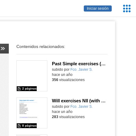
Servic
Iniciar sesión
Educa
Contenidos relacionados:
Past Simple exercises (with key)
Contenido educativo.
subido por
Fco. Javier S.
-
hace un año
356
visualizaciones
2 páginas
Will exercises NII (with key)
Contenido educativo.
subido por
Fco. Javier S.
-
hace un año
283
visualizaciones
8 páginas