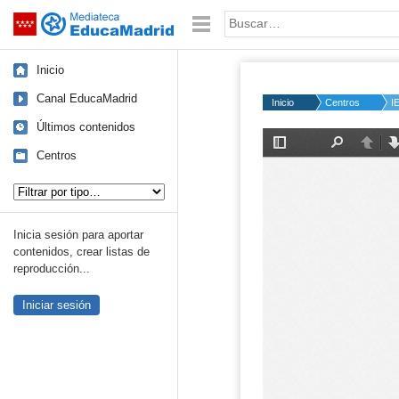
Mediateca de EducaMadrid
Saltar navegación
Palabra o frase:
Inicio
Canal EducaMadrid
Inicio
Centros
I
Últimos contenidos
Centros
Tipo de contenido:
Inicia sesión para aportar
contenidos, crear listas de
reproducción...
Iniciar sesión