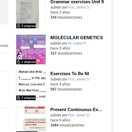
Grammar exercises Unit 9
Contenido educativo.
subido por
Fco. Javier S.
-
hace 2 años
334
visualizaciones
5 páginas
MOLECULAR GENETICS
Contenido educativo.
subido por
M. Isabel P.
-
iones
hace 3 años
327
visualizaciones
2 páginas
Exercises To Be NI
Contenido educativo.
subido por
Fco. Javier S.
-
hace 4 años
587
visualizaciones
2 páginas
Present Continuous Exercises (with key)
Contenido educativo.
subido por
Fco. Javier S.
-
hace 6 años
1084
visualizaciones