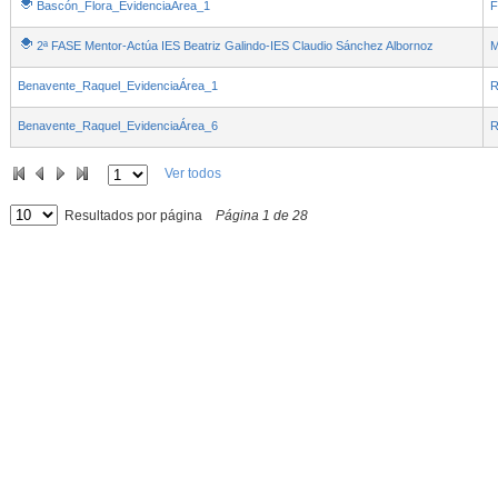
Bascón_Flora_EvidenciaArea_1
F
2ª FASE Mentor-Actúa IES Beatriz Galindo-IES Claudio Sánchez Albornoz
M
Benavente_Raquel_EvidenciaÁrea_1
R
Benavente_Raquel_EvidenciaÁrea_6
R
Ver todos
Resultados por página
Página
1
de
28