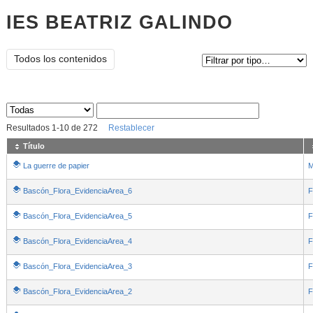
IES BEATRIZ GALINDO
Tipo de contenido:
Todos los contenidos
Sus archivos
:
Resultados
1
-
10
de
272
Restablecer
Título
La guerre de papier
M
Bascón_Flora_EvidenciaArea_6
F
Bascón_Flora_EvidenciaArea_5
F
Bascón_Flora_EvidenciaArea_4
F
Bascón_Flora_EvidenciaArea_3
F
Bascón_Flora_EvidenciaArea_2
F