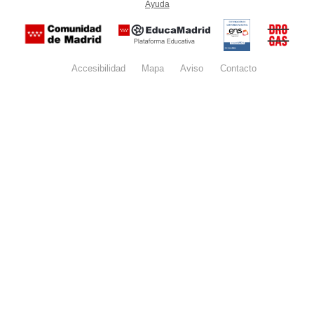
Ayuda
(en ventana nueva)
Certificación
Buzón
de
anónim
conformidad
del Pla
con el
Regiona
Esquema
contra l
Nacional de
Accesibilidad
Mapa
web
Aviso
legal
Contacto
Drogas 
Seguridad
la
(categoría
Comunid
MEDIA). El
de Madr
documento
se abrirá en
ventana
nueva.