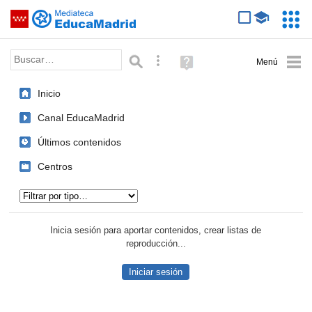
Mediateca de EducaMadrid
Saltar navegación
Servic
Educa
Palabra o frase:
Búsqueda avanzada
Ayuda
(en
ventana
Inicio
nueva)
Canal EducaMadrid
Últimos contenidos
Centros
Tipo de contenido:
Inicia sesión para aportar contenidos, crear listas de
reproducción...
Iniciar sesión