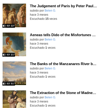
The Judgement of Paris by Peter Paul Rubens
Contenido educativo.
subido por
Belen G.
-
hace 3 meses
Escuchado
15
veces
03′ 22″
Aeneas tells Dido of the Misfortunes of Troy by Pierre Guerin
Contenido educativo.
subido por
Belen G.
-
hace 3 meses
Escuchado
1
veces
03′ 21″
The Banks of the Manzanares River by Aureliano de Beruete
Contenido educativo.
subido por
Belen G.
-
hace 3 meses
Escuchado
1
veces
03′ 51″
The Extraction of the Stone of Madness by Hieronymus Bosch
Contenido educativo.
subido por
Belen G.
-
hace 3 meses
Escuchado
1
veces