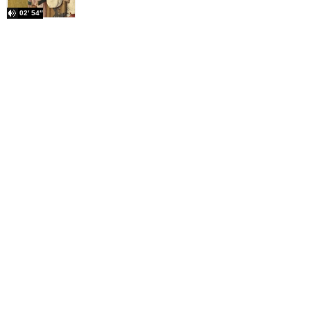
02′ 54″