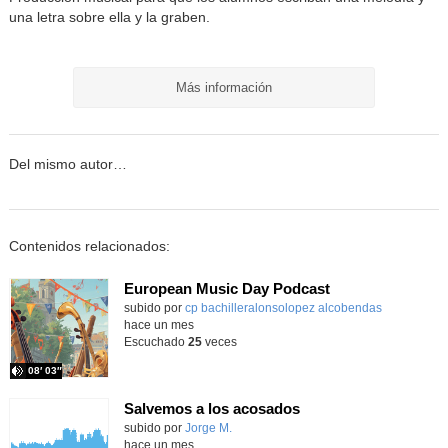
una letra sobre ella y la graben.
Más información
Del mismo autor…
Contenidos relacionados:
European Music Day Podcast
Contenido educativo.
subido por
cp bachilleralonsolopez alcobendas
-
hace un mes
Escuchado
25
veces
08′ 03″
Salvemos a los acosados
Contenido educativo.
subido por
Jorge M.
-
hace un mes