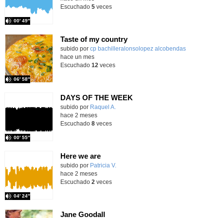
Escuchado
5
veces
00′ 49″
Taste of my country
Contenido educativo.
subido por
cp bachilleralonsolopez alcobendas
-
hace un mes
Escuchado
12
veces
06′ 58″
DAYS OF THE WEEK
Contenido educativo.
subido por
Raquel A.
-
hace 2 meses
Escuchado
8
veces
00′ 55″
Here we are
Contenido educativo.
subido por
Patricia V.
-
hace 2 meses
Escuchado
2
veces
04′ 24″
Jane Goodall