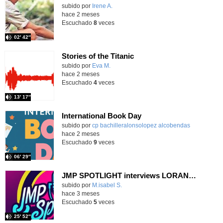
Contenido educativo.
subido por
Irene A.
-
hace 2 meses
Escuchado
8
veces
02′ 42″
Stories of the Titanic
Contenido educativo.
subido por
Eva M.
-
hace 2 meses
Escuchado
4
veces
13′ 17″
International Book Day
Contenido educativo.
subido por
cp bachilleralonsolopez alcobendas
-
hace 2 meses
Escuchado
9
veces
06′ 29″
JMP SPOTLIGHT interviews LORANCA ON AIR CREW in their studio
Contenido educativo.
subido por
M.isabel S.
-
hace 3 meses
Escuchado
5
veces
25′ 52″