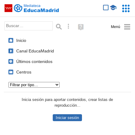
Mediateca de EducaMadrid
Saltar navegación
Servic
Educa
Palabra o frase:
Búsqueda avanzada
Ayuda
(en
ventana
Inicio
nueva)
Canal EducaMadrid
Últimos contenidos
Centros
Tipo de contenido:
Inicia sesión para aportar contenidos, crear listas de
reproducción...
Iniciar sesión