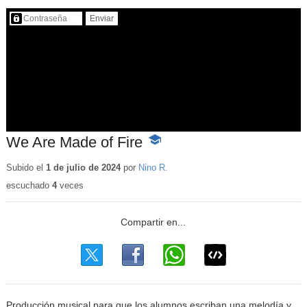
Contenido protegido…
We Are Made of Fire
-
Contenido
educativo
Subido el
1 de julio de 2024
por
Nino R.
escuchado
4
veces
Producción musical para que los alumnos escriban una melodía y