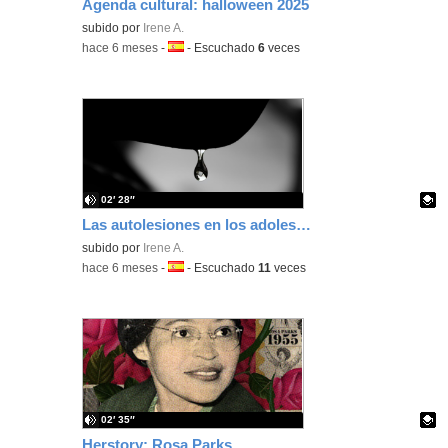
Agenda cultural: halloween 2025
Contenido educativo.
subido por
Irene A.
-
hace 6 meses
-
Idioma:
-
Escuchado
6
veces
02′ 28″
Las autolesiones en los adolescentes
Contenido educativo.
subido por
Irene A.
-
hace 6 meses
-
Idioma:
-
Escuchado
11
veces
02′ 35″
Herstory: Rosa Parks