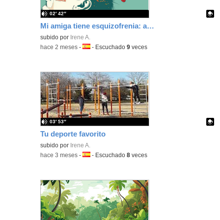
02′ 42″
Mi amiga tiene esquizofrenia: algunas claves para comprenderla
Contenido educativo.
subido por
Irene A.
-
hace 2 meses
-
Idioma:
-
Escuchado
9
veces
03′ 53″
Tu deporte favorito
Contenido educativo.
subido por
Irene A.
-
hace 3 meses
-
Idioma:
-
Escuchado
8
veces