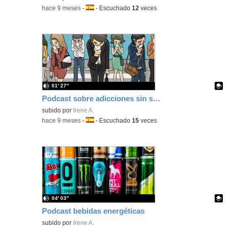
-
hace 9 meses
-
Idioma:
-
Escuchado
12
veces
01′ 27″
Podcast sobre adicciones sin sustancia
Contenido educativo.
subido por
Irene A.
-
hace 9 meses
-
Idioma:
-
Escuchado
15
veces
04′ 03″
Podcast bebidas energéticas
Contenido educativo.
subido por
Irene A.