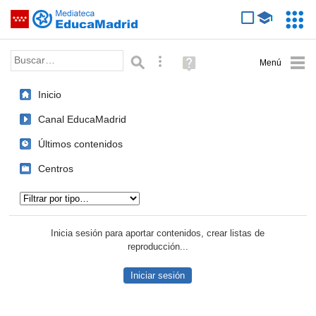
Mediateca de EducaMadrid
Saltar navegación
Servic
Educa
Palabra o frase:
Búsqueda avanzada
Ayuda
(en
ventana
Inicio
nueva)
Canal EducaMadrid
Últimos contenidos
Centros
Tipo de contenido:
Inicia sesión para aportar contenidos, crear listas de
reproducción...
Iniciar sesión