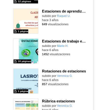
12 páginas
Estaciones de aprendizaje adverbios - 3
Contenido educativo.
subido por
Raquel U.
-
hace 3 años
649
visualizaciones
1 página
Estaciones de trabajo en Lengua y Matemáticas - Ponencia iEDU CRIF 2017
subido por
Mario H.
-
hace 6 años
1452
visualizaciones
10 páginas
Rotaciones de estaciones
subido por
Veronica G.
-
hace 6 años
857
visualizaciones
1 página
Rúbrica estaciones
subido por
Veronica G.
-
hace 6 años