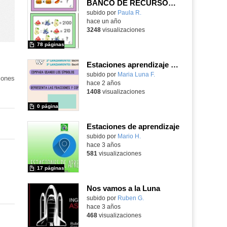
BANCO DE RECURSOS ESTACIONES DE APRENDIZAJE
Contenido educativo.
subido por
Paula R.
-
hace un año
3248
visualizaciones
78 páginas
Estaciones aprendizaje fracciones
Contenido educativo.
subido por
Maria Luna F.
-
iones
hace 2 años
1408
visualizaciones
0 página
Estaciones de aprendizaje
subido por
Mario H.
-
hace 3 años
581
visualizaciones
17 páginas
Nos vamos a la Luna
Contenido educativo.
subido por
Ruben G.
-
hace 3 años
468
visualizaciones