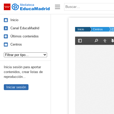
Mediateca de EducaMadrid
Saltar navegación
Palabra o frase:
Inicio
Canal EducaMadrid
Inicio
Centros
C
Últimos contenidos
Centros
Tipo de contenido:
Inicia sesión para aportar
contenidos, crear listas de
reproducción...
Iniciar sesión