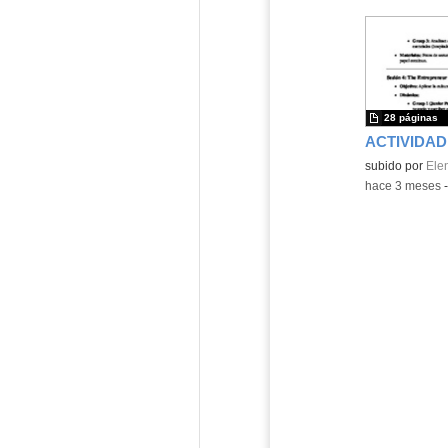
28 páginas
subido por
Ele
-
hace 3 meses