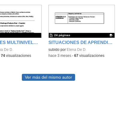
24 páginas
ACTIVIDADES MULTINIVELADAS
SITUACIONES DE APRENDIZAJE (MULTINIVELADAS)
na De D.
Contenido educativo.
subido por
Elena De D.
-
74
visualizaciones
-
hace 3 meses
-
67
visualizaciones
Ver más del mismo autor