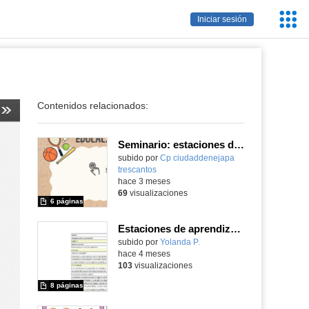
Servic
Iniciar sesión
Educa
Contenidos relacionados:
Seminario: estaciones de aprendizaje
Contenido educativo.
subido por
Cp ciudaddenejapa
trescantos
-
hace 3 meses
69
visualizaciones
6 páginas
Estaciones de aprendizaje castellano
Contenido educativo.
subido por
Yolanda P.
-
hace 4 meses
103
visualizaciones
8 páginas