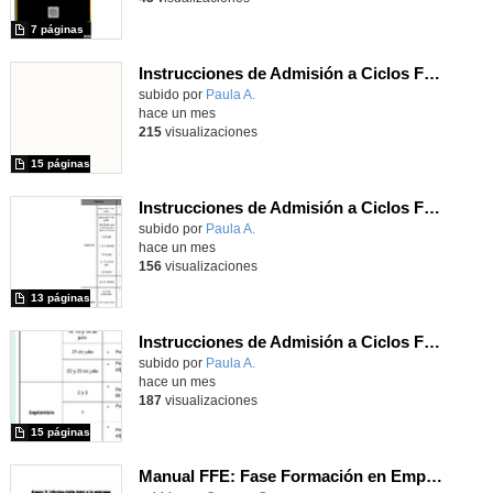
7 páginas
Instrucciones de Admisión a Ciclos Formativos de Grado Superior. CUrso 26/27
subido por
Paula A.
-
hace un mes
215
visualizaciones
15 páginas
Instrucciones de Admisión a Ciclos Formativos de Grado Medio. Curso 26/27
subido por
Paula A.
-
hace un mes
156
visualizaciones
13 páginas
Instrucciones de Admisión a Ciclos Formativos de Grado Básico 26/27
Contenido educativo.
subido por
Paula A.
-
hace un mes
187
visualizaciones
15 páginas
Manual FFE: Fase Formación en Empresa