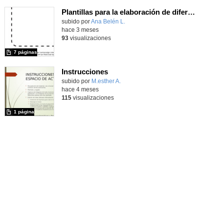
Plantillas para la elaboración de diferentes textos
Contenido educativo.
subido por
Ana Belén L.
-
hace 3 meses
93
visualizaciones
7 páginas
Instrucciones
Contenido educativo.
subido por
M.esther A.
-
hace 4 meses
115
visualizaciones
1 página