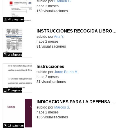
Contenido educativo.
subido por
Carmen G.
-
hace 2 meses
159
visualizaciones
44 páginas
INSTRUCCIONES RECOGIDA LIBROS ACCEDE 2025-206
subido por
Ana Y.
-
hace 2 meses
81
visualizaciones
3 páginas
Instrucciones
Contenido educativo.
subido por
Joran Bruno M.
-
hace 2 meses
81
visualizaciones
2 páginas
INDICACIONES PARA LA DEFENSA DE LOS PROYECTOS DE INVESTIGACIÓN
Contenido educativo.
subido por
Marcos S.
-
hace 2 meses
105
visualizaciones
16 páginas