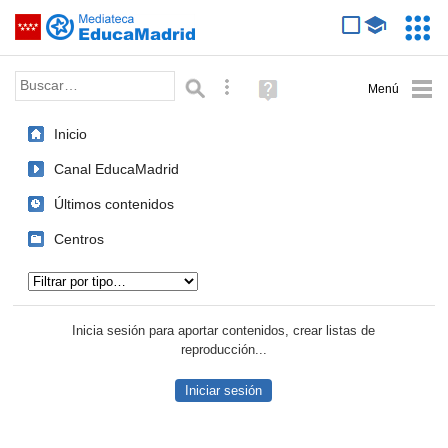
Mediateca de EducaMadrid
Saltar navegación
Servic
Educa
Palabra o frase:
Búsqueda avanzada
Ayuda
(en
ventana
Inicio
nueva)
Canal EducaMadrid
Últimos contenidos
Centros
Tipo de contenido:
Inicia sesión para aportar contenidos, crear listas de
reproducción...
Iniciar sesión