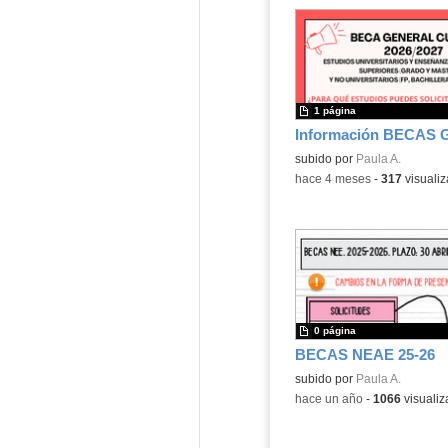
1 página
subido por
Paula A.
-
hace 4 meses
-
317
visualiz
0 página
BECAS NEAE 25-26
subido por
Paula A.
-
hace un año
-
1066
visualiz