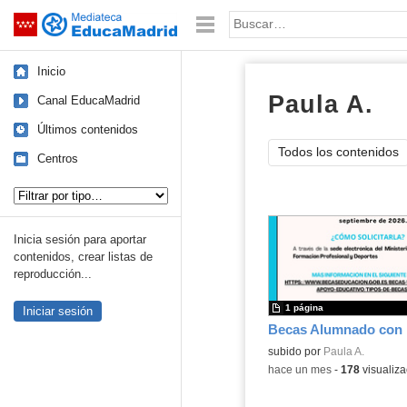
Mediateca de EducaMadrid
Saltar navegación
Palabra o frase:
Inicio
Paula A.
do
Canal EducaMadrid
Últimos contenidos
Todos los contenidos
Centros
Tipo de contenido:
Inicia sesión para aportar
contenidos, crear listas de
reproducción...
1 página
Iniciar sesión
subido por
Paula A.
-
hace un mes
-
178
visualiza