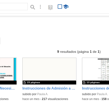
Búsqueda avanzada
Ayuda
(en
ventana
nueva)
cumentos
Tipo de contenido:
9
resultados (página
1
de
1
)
15 páginas
13 páginas
Becas Alumnado con Necesidades Educativas Curso 26/27
Instrucciones de Admisión a Ciclos Formativos de Grado Superior. CUrso 26/27
subido por
Paula A.
subido por
Paula A.
ciones
-
hace un mes
-
217
visualizaciones
-
hace un mes
-
158
v