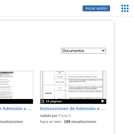
Servic
Iniciar sesión
Educa
15 páginas
Instrucciones de Admisión a Ciclos Formativos de Grado Medio. Curso 26/27
Instrucciones de Admisión a Ciclos Formativos de Grado Básico 26/27
Contenido educativo.
subido por
Paula A.
isualizaciones
-
hace un mes
-
189
visualizaciones