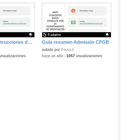
0 página
Resumen de Instrucciones de Admisión a CFGM
Guía resumen Admisión CFGB
.
Contenido educativo.
subido por
Paula A.
visualizaciones
-
hace un año
-
1057
visualizaciones