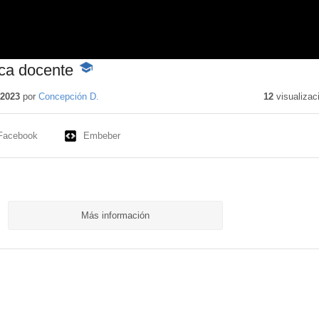
ica docente
-
Contenido
educativo
 2023
por
Concepción D.
12
visualizac
Facebook
Embeber
Más información