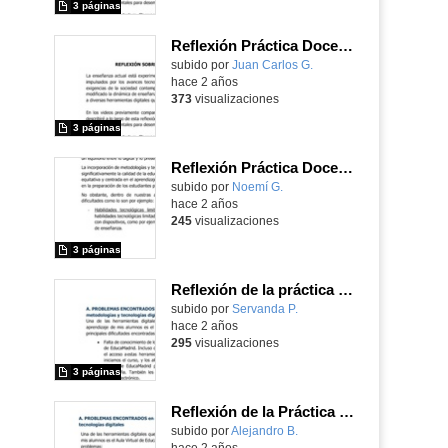
3 páginas
Reflexión Práctica Docente
Contenido educativo.
subido por
Juan Carlos G.
-
hace 2 años
373
visualizaciones
3 páginas
Reflexión Práctica Docente - Noemi Gil
subido por
Noemí G.
-
hace 2 años
245
visualizaciones
3 páginas
Reflexión de la práctica docente.
subido por
Servanda P.
-
hace 2 años
295
visualizaciones
3 páginas
Reflexión de la Práctica Docente
subido por
Alejandro B.
-
hace 2 años