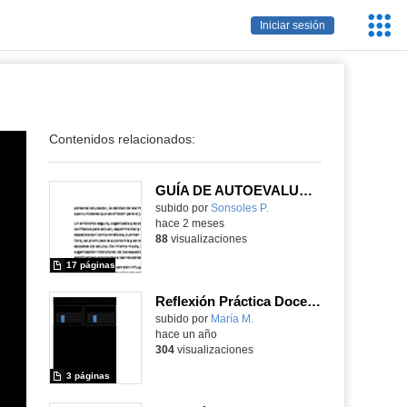
Servic
Iniciar sesión
Educa
Contenidos relacionados:
GUÍA DE AUTOEVALUACIÓN Rol del personal educador como acompañantes del juego
Contenido educativo.
subido por
Sonsoles P.
-
hace 2 meses
88
visualizaciones
17 páginas
Reflexión Práctica Docente Evidencia 2
Contenido educativo.
subido por
María M.
-
hace un año
304
visualizaciones
3 páginas