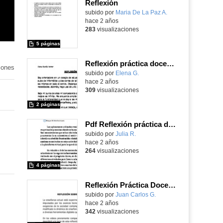
Reflexión
Contenido educativo.
subido por
Maria De La Paz A.
-
hace 2 años
283
visualizaciones
5 páginas
Reflexión práctica docente
iones
Contenido educativo.
subido por
Elena G.
-
hace 2 años
309
visualizaciones
2 páginas
Pdf Reflexión práctica docente
subido por
Julia R.
-
hace 2 años
264
visualizaciones
4 páginas
Reflexión Práctica Docente Metadatos
Contenido educativo.
subido por
Juan Carlos G.
-
hace 2 años
342
visualizaciones