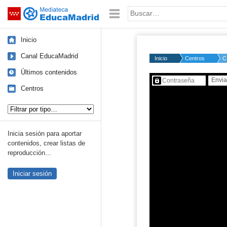
Mediateca de EducaMadrid
Saltar navegación
Palabra o frase:
Inicio
Canal EducaMadrid
Inicio
Centros
C
Últimos contenidos
Contenido protegido…
Centros
Tipo de contenido:
Inicia sesión para aportar
contenidos, crear listas de
reproducción...
Iniciar sesión