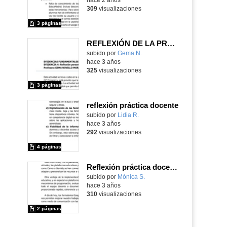
309
visualizaciones
3 páginas
REFLEXIÓN DE LA PRÁCTICA DOCENTE
Contenido educativo.
subido por
Gema N.
-
hace 3 años
325
visualizaciones
3 páginas
reflexión práctica docente
Contenido educativo.
subido por
Lidia R.
-
hace 3 años
292
visualizaciones
4 páginas
Reflexión práctica docente
Contenido educativo.
subido por
Mónica S.
-
hace 3 años
310
visualizaciones
2 páginas