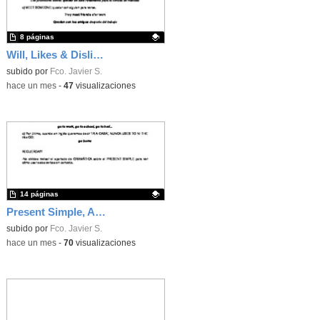
8 páginas
Will, Likes & Dislikes, Dates, Months, Ordinal Numbers, Free Time Activities
Contenido educativo.
subido por
Fco. Javier S.
-
hace un mes
-
47
visualizaciones
14 páginas
Present Simple, Adverbs of Frequency, Food & Drink, Jobs & Places of Work, Verbs for Daily Actions
Contenido educativo.
subido por
Fco. Javier S.
-
hace un mes
-
70
visualizaciones