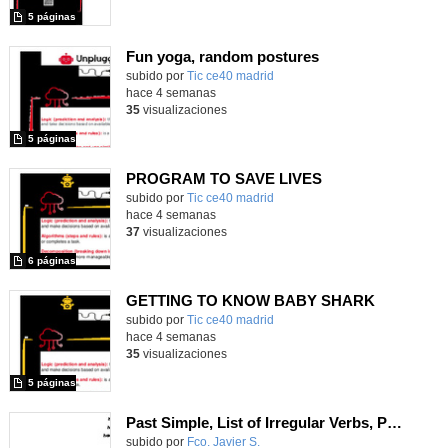
5 páginas
Fun yoga, random postures
subido por
Tic ce40 madrid
-
hace 4 semanas
35
visualizaciones
5 páginas
PROGRAM TO SAVE LIVES
subido por
Tic ce40 madrid
-
hace 4 semanas
37
visualizaciones
6 páginas
GETTING TO KNOW BABY SHARK
subido por
Tic ce40 madrid
-
hace 4 semanas
35
visualizaciones
5 páginas
Past Simple, List of Irregular Verbs, Past Time Expressions, Prepositions of place, Verb Expressions with Go, Have, Get, Do
Contenido educativo.
subido por
Fco. Javier S.
-