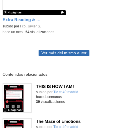
4 páginas
Extra Reading & Writing Unit 4 NI
Contenido educativo.
subido por
Fco. Javier S.
-
hace un mes
-
54
visualizaciones
Ver más del mismo autor
Contenidos relacionados:
THIS IS HOW I AM!
subido por
Tic ce40 madrid
-
hace 4 semanas
39
visualizaciones
6 páginas
The Maze of Emotions
subido por
Tic ce40 madrid
-