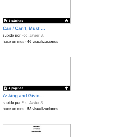
8 páginas
Can / Can't, Must & Should, Conditional Sentences, Sports & Healthy life, Transportation
Contenido educativo.
subido por
Fco. Javier S.
-
hace un mes
-
46
visualizaciones
4 páginas
Asking and Giving Directions, Saying Where Places are
Contenido educativo.
subido por
Fco. Javier S.
-
hace un mes
-
58
visualizaciones