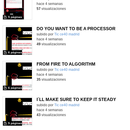
hace 4 semanas
57
visualizaciones
5 páginas
DO YOU WANT TO BE A PROCESSOR
subido por
Tic ce40 madrid
-
hace 4 semanas
49
visualizaciones
6 páginas
FROM FIRE TO ALGORITHM
subido por
Tic ce40 madrid
-
hace 4 semanas
35
visualizaciones
6 páginas
I´LL MAKE SURE TO KEEP IT STEADY
subido por
Tic ce40 madrid
-
hace 4 semanas
43
visualizaciones
5 páginas