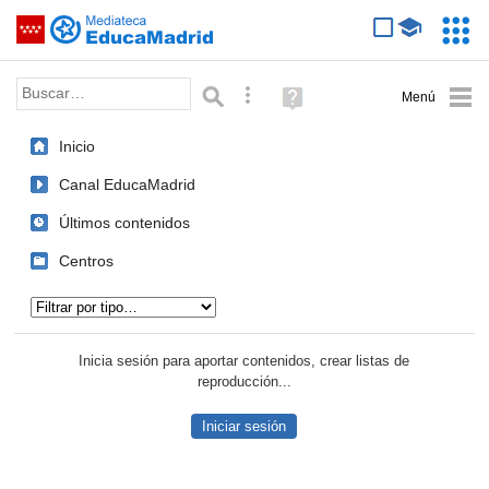
Mediateca de EducaMadrid
Saltar navegación
Servic
Educa
Palabra o frase:
Búsqueda avanzada
Ayuda
(en
ventana
Inicio
nueva)
Canal EducaMadrid
Últimos contenidos
Centros
Tipo de contenido:
Inicia sesión para aportar contenidos, crear listas de
reproducción...
Iniciar sesión