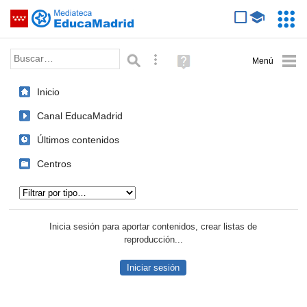
Mediateca de EducaMadrid
Saltar navegación
Servic
Educa
Palabra o frase:
Búsqueda avanzada
Ayuda
(en
ventana
Inicio
nueva)
Canal EducaMadrid
Últimos contenidos
Centros
Tipo de contenido:
Inicia sesión para aportar contenidos, crear listas de
reproducción...
Iniciar sesión