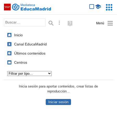
Mediateca de EducaMadrid
Saltar navegación
Servic
Educa
Palabra o frase:
Búsqueda avanzada
Ayuda
(en
ventana
Inicio
nueva)
Canal EducaMadrid
Últimos contenidos
Centros
Tipo de contenido:
Inicia sesión para aportar contenidos, crear listas de
reproducción...
Iniciar sesión