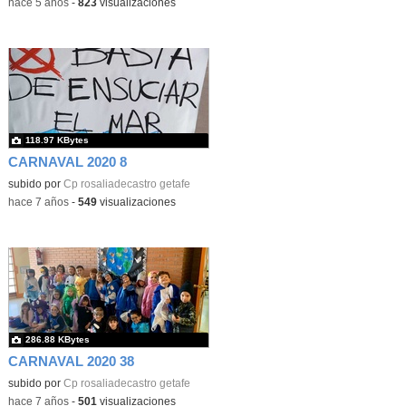
-
hace 5 años
-
823
visualizaciones
118.97 KBytes
CARNAVAL 2020 8
subido por
Cp rosaliadecastro getafe
-
hace 7 años
-
549
visualizaciones
286.88 KBytes
CARNAVAL 2020 38
subido por
Cp rosaliadecastro getafe
-
hace 7 años
-
501
visualizaciones