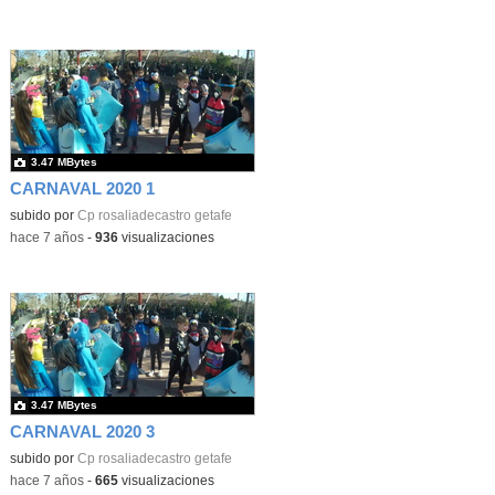
3.47 MBytes
CARNAVAL 2020 1
subido por
Cp rosaliadecastro getafe
-
hace 7 años
-
936
visualizaciones
3.47 MBytes
CARNAVAL 2020 3
subido por
Cp rosaliadecastro getafe
-
hace 7 años
-
665
visualizaciones