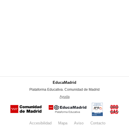
EducaMadrid
-
Plataforma Educativa. Comunidad de Madrid
-
Ayuda
(en ventana nueva)
Certificación
Buzón
de
anónim
conformidad
del Pla
con el
Regiona
Esquema
contra l
Nacional de
Accesibilidad
Mapa
web
Aviso
legal
Contacto
Drogas 
Seguridad
la
(categoría