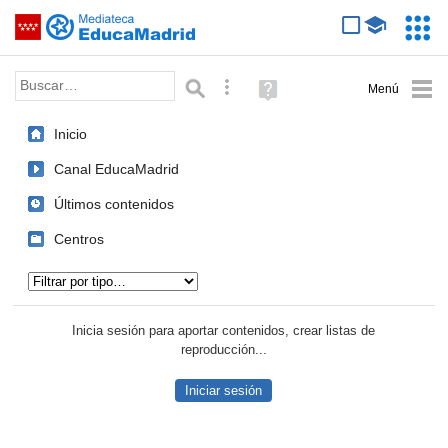
Mediateca de EducaMadrid
Saltar navegación
Servic
Educa
Palabra o frase:
Búsqueda avanzada
Ayuda
(en
ventana
Inicio
nueva)
Canal EducaMadrid
Últimos contenidos
Centros
Tipo de contenido:
Inicia sesión para aportar contenidos, crear listas de
reproducción...
Iniciar sesión