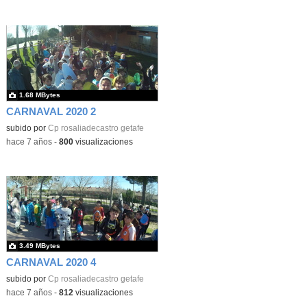
1.68 MBytes
CARNAVAL 2020 2
subido por
Cp rosaliadecastro getafe
-
hace 7 años
-
800
visualizaciones
3.49 MBytes
CARNAVAL 2020 4
subido por
Cp rosaliadecastro getafe
-
hace 7 años
-
812
visualizaciones