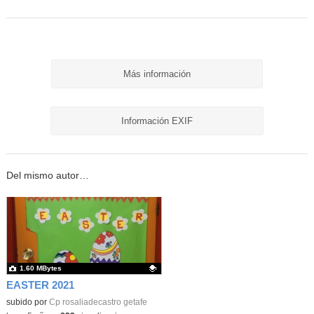
Más información
Información EXIF
Del mismo autor…
1.60 MBytes
EASTER 2021
Contenido educativo.
subido por
Cp rosaliadecastro getafe