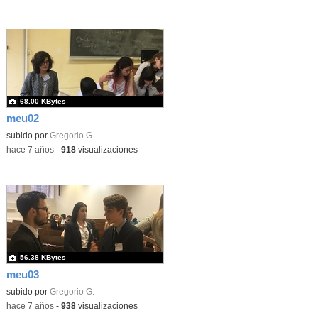
68.00 KBytes
meu02
subido por
Gregorio G.
-
hace 7 años
-
918
visualizaciones
56.38 KBytes
meu03
subido por
Gregorio G.
-
hace 7 años
-
938
visualizaciones