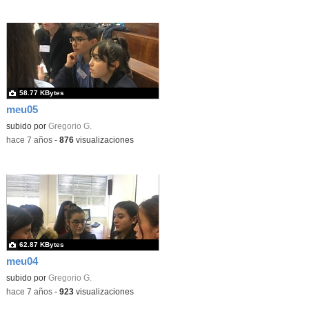
58.77 KBytes
meu05
subido por
Gregorio G.
-
hace 7 años
-
876
visualizaciones
62.87 KBytes
meu04
subido por
Gregorio G.
-
hace 7 años
-
923
visualizaciones