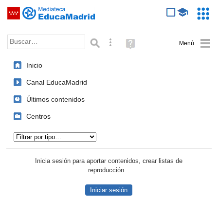
Mediateca de EducaMadrid
Saltar navegación
Servic
Educa
Palabra o frase:
Búsqueda avanzada
Ayuda
(en
ventana
Inicio
nueva)
Canal EducaMadrid
Últimos contenidos
Centros
Tipo de contenido:
Inicia sesión para aportar contenidos, crear listas de
reproducción...
Iniciar sesión