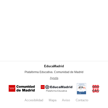
EducaMadrid
-
Plataforma Educativa. Comunidad de Madrid
-
Ayuda
(en ventana nueva)
Certificación
Buzón
de
anónim
conformidad
del Pla
con el
Regiona
Esquema
contra l
Nacional de
Accesibilidad
Mapa
web
Aviso
legal
Contacto
Drogas 
Seguridad
la
(categoría
Comunid
MEDIA). El