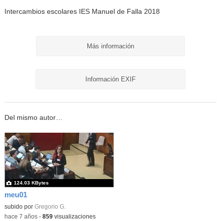
Intercambios escolares IES Manuel de Falla 2018
Más información
Información EXIF
Del mismo autor…
124.03 KBytes
meu01
subido por
Gregorio G.
-
hace 7 años
-
859
visualizaciones