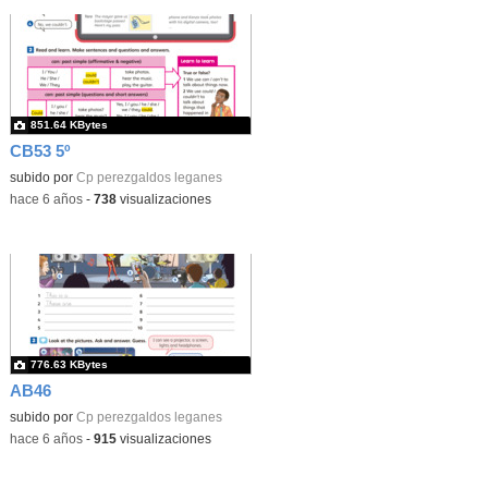
851.64 KBytes
CB53 5º
subido por
Cp perezgaldos leganes
-
hace 6 años
-
738
visualizaciones
776.63 KBytes
AB46
subido por
Cp perezgaldos leganes
-
hace 6 años
-
915
visualizaciones