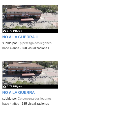
3.73 MBytes
NO A LA GUERRA II
subido por
Cp perezgaldos leganes
-
hace 4 años
-
860
visualizaciones
3.71 MBytes
NO A LA GUERRA
subido por
Cp perezgaldos leganes
-
hace 4 años
-
685
visualizaciones