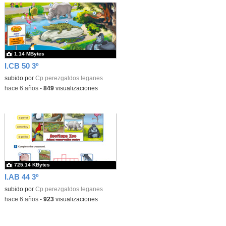
1.14 MBytes
I.CB 50 3º
subido por
Cp perezgaldos leganes
-
hace 6 años
-
849
visualizaciones
725.14 KBytes
I.AB 44 3º
subido por
Cp perezgaldos leganes
-
hace 6 años
-
923
visualizaciones