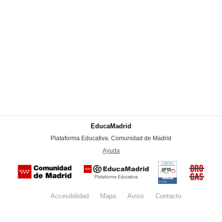
EducaMadrid
-
Plataforma Educativa. Comunidad de Madrid
-
Ayuda
(en ventana nueva)
Certificación
Buzón
de
anónim
conformidad
del Pla
con el
Regiona
Esquema
contra l
Nacional de
Accesibilidad
Mapa
web
Aviso
legal
Contacto
Drogas 
Seguridad
la
(categoría
Comunid
MEDIA). El
de Madr
documento