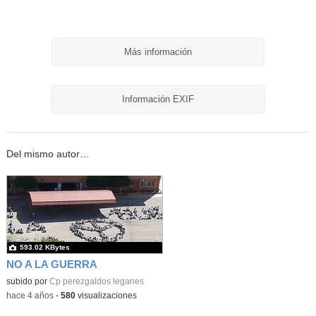
Más información
Información EXIF
Del mismo autor…
593.02 KBytes
NO A LA GUERRA
subido por
Cp perezgaldos leganes
-
hace 4 años
-
580
visualizaciones