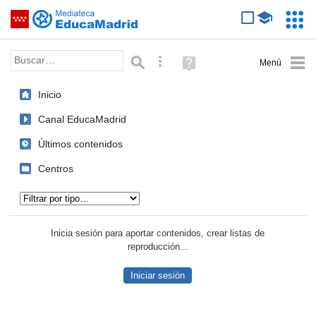
Mediateca de EducaMadrid
Saltar navegación
Servic
Educa
Palabra o frase:
Búsqueda avanzada
Ayuda
(en
ventana
Inicio
nueva)
Canal EducaMadrid
Últimos contenidos
Centros
Tipo de contenido:
Inicia sesión para aportar contenidos, crear listas de
reproducción...
Iniciar sesión