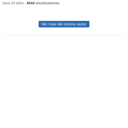
-
hace 20 años
-
4644
visualizaciones
Ver más del mismo autor