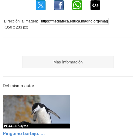
Dirección la imagen:
(350 x 233 px)
Más información
Del mismo autor…
44.18 KBytes
Pingüino barbijo. El pingüino de MAX 4.0