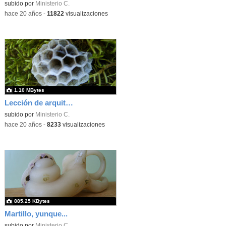
subido por
Ministerio C.
-
hace 20 años
-
11822
visualizaciones
1.10 MBytes
Lección de arquitectura
subido por
Ministerio C.
-
hace 20 años
-
8233
visualizaciones
885.25 KBytes
Martillo, yunque...
subido por
Ministerio C.