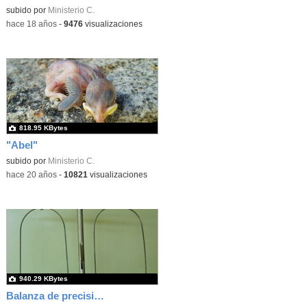
subido por
Ministerio C.
-
hace 18 años
-
9476
visualizaciones
818.95 KBytes
"Abel"
subido por
Ministerio C.
-
hace 20 años
-
10821
visualizaciones
940.29 KBytes
Balanza de precisión