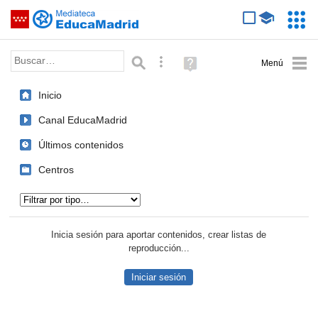
Mediateca de EducaMadrid
Saltar navegación
Servic
Educa
Palabra o frase:
Búsqueda avanzada
Ayuda
(en
ventana
Inicio
nueva)
Canal EducaMadrid
Últimos contenidos
Centros
Tipo de contenido:
Inicia sesión para aportar contenidos, crear listas de
reproducción...
Iniciar sesión