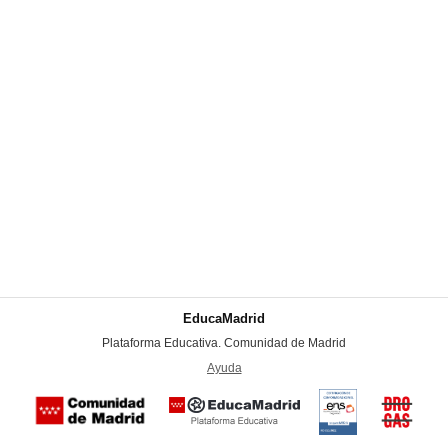
EducaMadrid
-
Plataforma Educativa. Comunidad de Madrid
-
Ayuda
(en ventana nueva)
Certificación
Buzón
de
anónim
conformidad
del Pla
con el
Regiona
Esquema
contra l