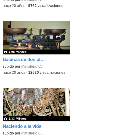
-
hace 20 años
-
9762
visualizaciones
1.05 MBytes
Balanza de dos platos
subido por
Ministerio C.
-
hace 20 años
-
12530
visualizaciones
1.33 MBytes
Naciendo a la vida
subido por
Ministerio C.