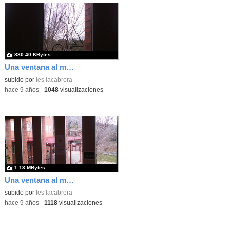
880.40 KBytes
Una ventana al mundo 2 8
subido por
Ies lacabrera
-
hace 9 años
-
1048
visualizaciones
1.13 MBytes
Una ventana al mundo 2 9
subido por
Ies lacabrera
-
hace 9 años
-
1118
visualizaciones