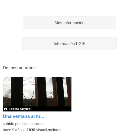
Más información
Información EXIF
Del mismo autor…
655.94 KBytes
Una ventana al mundo 2 3
subido por
Ies lacabrera
-
hace 9 años
-
1030
visualizaciones