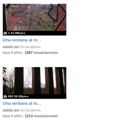
1.33 MBytes
Una ventana al mundo 2 6
subido por
Ies lacabrera
-
hace 9 años
-
1087
visualizaciones
880.98 KBytes
Una ventana al mundo 2 7
subido por
Ies lacabrera
-
hace 9 años
-
1213
visualizaciones