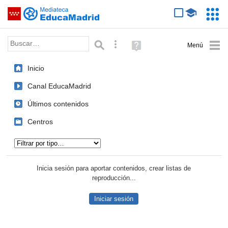
Mediateca de EducaMadrid
Saltar navegación
Servic
Educa
Palabra o frase:
Búsqueda avanzada
Ayuda
(en
ventana
Inicio
nueva)
Canal EducaMadrid
Últimos contenidos
Centros
Tipo de contenido:
Inicia sesión para aportar contenidos, crear listas de
reproducción...
Iniciar sesión