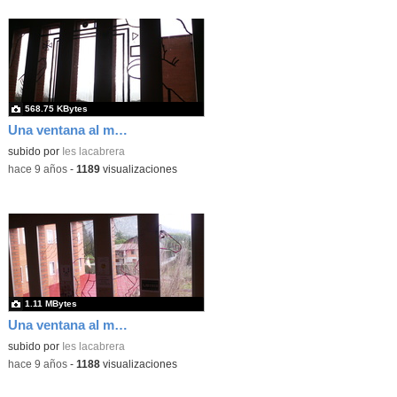
568.75 KBytes
Una ventana al mundo 2 2
subido por
Ies lacabrera
-
hace 9 años
-
1189
visualizaciones
1.11 MBytes
Una ventana al mundo 2 5
subido por
Ies lacabrera
-
hace 9 años
-
1188
visualizaciones