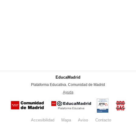
EducaMadrid
-
Plataforma Educativa. Comunidad de Madrid
-
Ayuda
(en ventana nueva)
Certificación
Buzón
de
anónim
conformidad
del Pla
con el
Regiona
Esquema
contra l
Nacional de
Accesibilidad
Mapa
web
Aviso
legal
Contacto
Drogas 
Seguridad
la
(categoría
Comunid
MEDIA). El
de Madr
documento