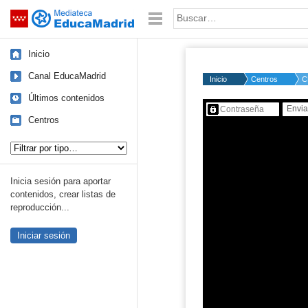
Mediateca de EducaMadrid
Saltar navegación
Palabra o frase:
Inicio
Canal EducaMadrid
Inicio
Centros
C
Últimos contenidos
Contenido protegido…
Centros
Tipo de contenido:
Inicia sesión para aportar
contenidos, crear listas de
reproducción...
Iniciar sesión