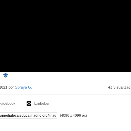
!
-
Contenido
educativo
2021
por
Soraya G.
43
visualizac
Facebook
Embeber
(4096 x 4096 px)