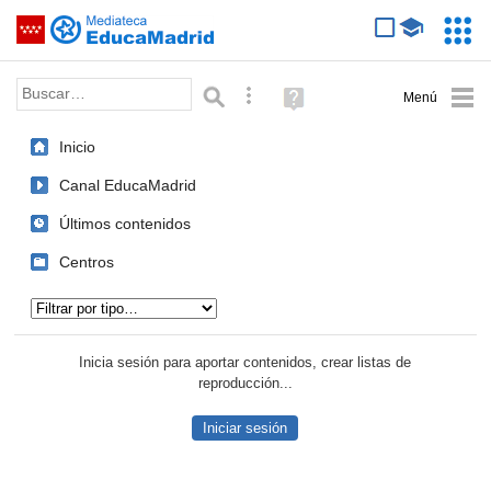
Mediateca de EducaMadrid
Saltar navegación
Servic
Educa
Palabra o frase:
Búsqueda avanzada
Ayuda
(en
ventana
Inicio
nueva)
Canal EducaMadrid
Últimos contenidos
Centros
Tipo de contenido:
Inicia sesión para aportar contenidos, crear listas de
reproducción...
Iniciar sesión