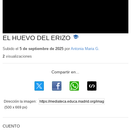
EL HUEVO DEL ERIZO
-
Contenido
educativo
Subido el
5 de septiembre de 2025
por
Antonia Maria G.
2
visualizaciones
Dirección la imagen:
(500 x 669 px)
CUENTO