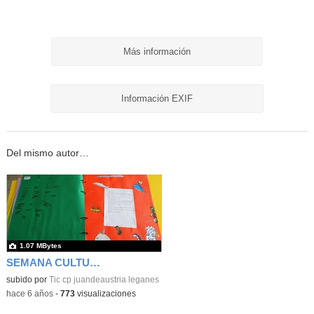
Más información
Información EXIF
Del mismo autor…
1.07 MBytes
SEMANA CULTURAL DE LOS CUENTOS 42
subido por
Tic cp juandeaustria leganes
-
hace 6 años
-
773
visualizaciones