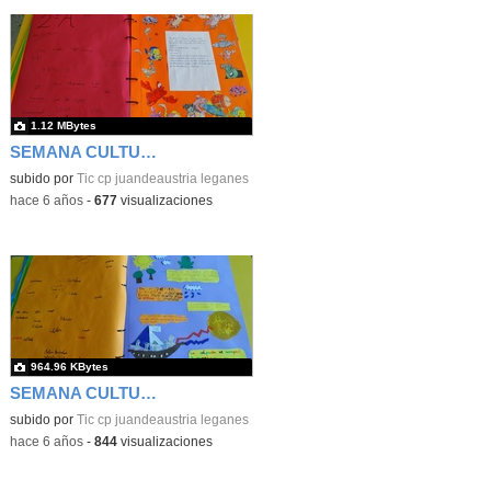
1.12 MBytes
SEMANA CULTURAL DE LOS CUENTOS 45
subido por
Tic cp juandeaustria leganes
-
hace 6 años
-
677
visualizaciones
964.96 KBytes
SEMANA CULTURAL DE LOS CUENTOS 46
subido por
Tic cp juandeaustria leganes
-
hace 6 años
-
844
visualizaciones