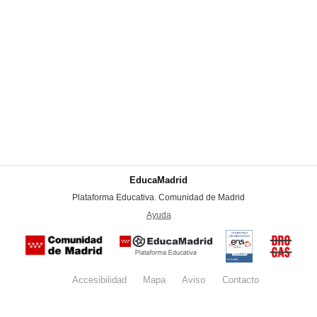
EducaMadrid
-
Plataforma Educativa. Comunidad de Madrid
-
Ayuda
(en ventana nueva)
Certificación
Buzón
de
anónim
conformidad
del Pla
con el
Regiona
Esquema
contra l
Nacional de
Accesibilidad
Mapa
web
Aviso
legal
Contacto
Drogas 
Seguridad
la
(categoría
Comunid
MEDIA). El
de Madr
documento