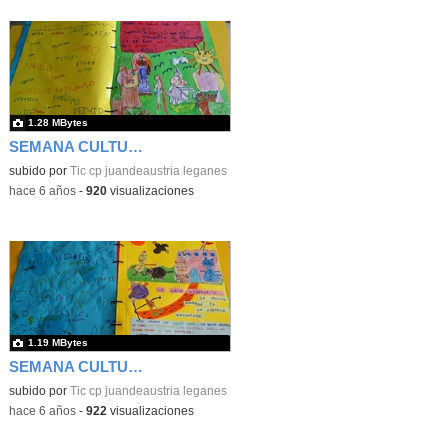
1.28 MBytes
SEMANA CULTURAL DE LOS CUENTOS 43
subido por
Tic cp juandeaustria leganes
-
hace 6 años
-
920
visualizaciones
1.19 MBytes
SEMANA CULTURAL DE LOS CUENTOS 44
subido por
Tic cp juandeaustria leganes
-
hace 6 años
-
922
visualizaciones