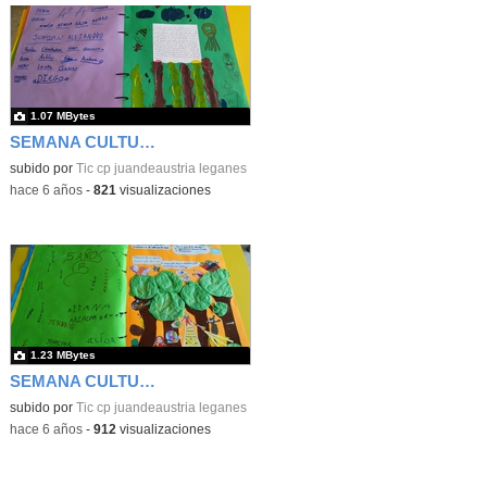
1.07 MBytes
SEMANA CULTURAL DE LOS CUENTOS 47
subido por
Tic cp juandeaustria leganes
-
hace 6 años
-
821
visualizaciones
1.23 MBytes
SEMANA CULTURAL DE LOS CUENTOS 48
subido por
Tic cp juandeaustria leganes
-
hace 6 años
-
912
visualizaciones