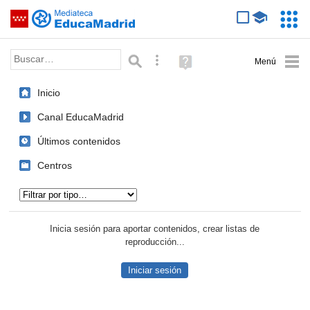
Mediateca de EducaMadrid
Saltar navegación
Servic
Educa
Palabra o frase:
Búsqueda avanzada
Ayuda
(en
ventana
Inicio
nueva)
Canal EducaMadrid
Últimos contenidos
Centros
Tipo de contenido:
Inicia sesión para aportar contenidos, crear listas de
reproducción...
Iniciar sesión