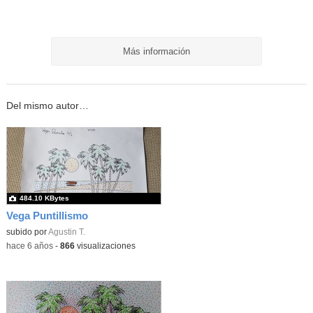
Más información
Del mismo autor…
484.10 KBytes
Vega Puntillismo
subido por
Agustin T.
-
hace 6 años
-
866
visualizaciones