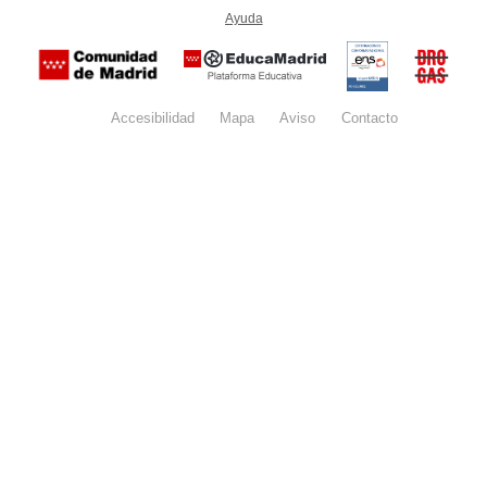
-
Ayuda
(en ventana nueva)
Certificación
Buzón
de
anónim
conformidad
del Pla
con el
Regiona
Esquema
contra l
Nacional de
Accesibilidad
Mapa
web
Aviso
legal
Contacto
Drogas 
Seguridad
la
(categoría
Comunid
MEDIA). El
de Madr
documento
se abrirá en
ventana
nueva.