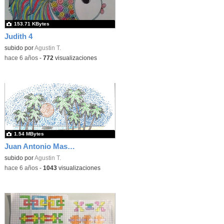
153.71 KBytes
Judith 4
subido por
Agustin T.
-
hace 6 años
-
772
visualizaciones
1.54 MBytes
Juan Antonio Masedo puntillismo
subido por
Agustin T.
-
hace 6 años
-
1043
visualizaciones