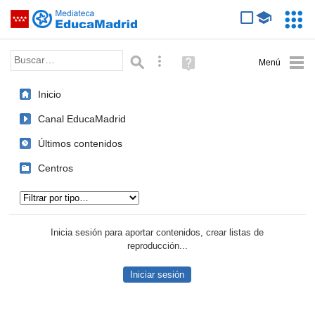
Mediateca de EducaMadrid
Saltar navegación
Servic
Educa
Palabra o frase:
Búsqueda avanzada
Ayuda
(en
ventana
Inicio
nueva)
Canal EducaMadrid
Últimos contenidos
Centros
Tipo de contenido:
Inicia sesión para aportar contenidos, crear listas de
reproducción...
Iniciar sesión