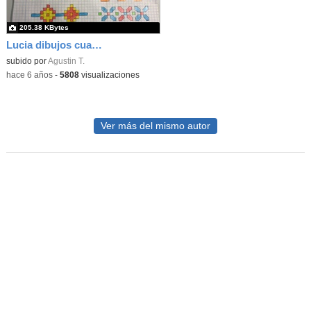
205.38 KBytes
Lucia dibujos cuadriculados
subido por
Agustin T.
-
hace 6 años
-
5808
visualizaciones
Ver más del mismo autor