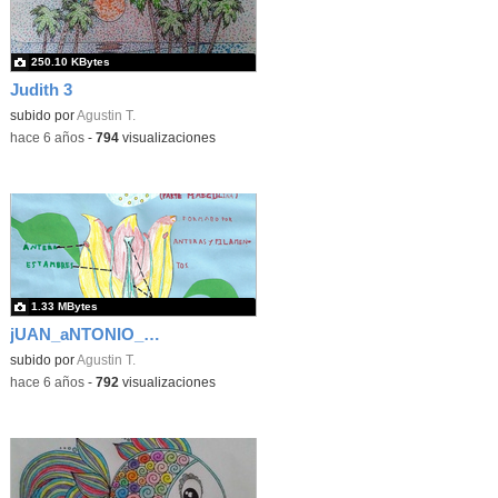
250.10 KBytes
Judith 3
subido por
Agustin T.
-
hace 6 años
-
794
visualizaciones
1.33 MBytes
jUAN_aNTONIO_mASEDO_PLANTS
subido por
Agustin T.
-
hace 6 años
-
792
visualizaciones