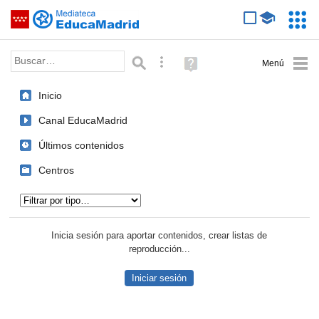
Mediateca de EducaMadrid
Saltar navegación
Servic
Educa
Palabra o frase:
Búsqueda avanzada
Ayuda
(en
ventana
Inicio
nueva)
Canal EducaMadrid
Últimos contenidos
Centros
Tipo de contenido:
Inicia sesión para aportar contenidos, crear listas de
reproducción...
Iniciar sesión