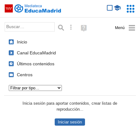
Mediateca de EducaMadrid
Saltar navegación
Servic
Educa
Palabra o frase:
Búsqueda avanzada
Ayuda
(en
ventana
Inicio
nueva)
Canal EducaMadrid
Últimos contenidos
Centros
Tipo de contenido:
Inicia sesión para aportar contenidos, crear listas de
reproducción...
Iniciar sesión