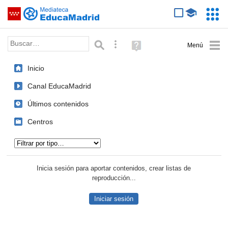
Mediateca de EducaMadrid
Saltar navegación
Servic
Educa
Palabra o frase:
Búsqueda avanzada
Ayuda
(en
ventana
Inicio
nueva)
Canal EducaMadrid
Últimos contenidos
Centros
Tipo de contenido:
Inicia sesión para aportar contenidos, crear listas de
reproducción...
Iniciar sesión