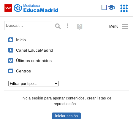
Mediateca de EducaMadrid
Saltar navegación
Servic
Educa
Palabra o frase:
Búsqueda avanzada
Ayuda
(en
ventana
Inicio
nueva)
Canal EducaMadrid
Últimos contenidos
Centros
Tipo de contenido:
Inicia sesión para aportar contenidos, crear listas de
reproducción...
Iniciar sesión