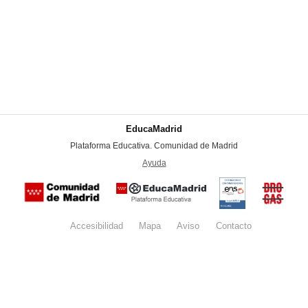
EducaMadrid
-
Plataforma Educativa. Comunidad de Madrid
-
Ayuda
(en ventana nueva)
Certificación
Buzón
de
anónim
conformidad
del Pla
con el
Regiona
Esquema
contra l
Nacional de
Accesibilidad
Mapa
web
Aviso
legal
Contacto
Drogas 
Seguridad
la
(categoría
Comunid
MEDIA). El
de Madr
documento
se abrirá en
ventana
nueva.