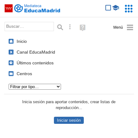
Mediateca de EducaMadrid
Saltar navegación
Servic
Educa
Palabra o frase:
Búsqueda avanzada
Ayuda
(en
ventana
Inicio
nueva)
Canal EducaMadrid
Últimos contenidos
Centros
Tipo de contenido:
Inicia sesión para aportar contenidos, crear listas de
reproducción...
Iniciar sesión