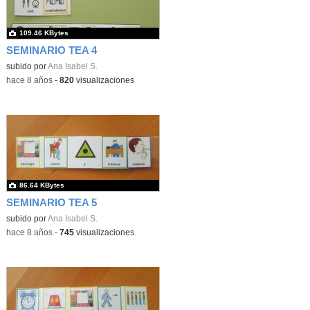
109.46 KBytes
SEMINARIO TEA 4
subido por
Ana Isabel S.
-
hace 8 años
-
820
visualizaciones
86.64 KBytes
SEMINARIO TEA 5
subido por
Ana Isabel S.
-
hace 8 años
-
745
visualizaciones