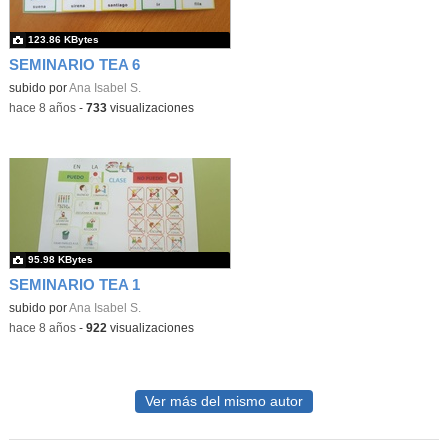
123.86 KBytes
SEMINARIO TEA 6
subido por
Ana Isabel S.
-
hace 8 años
-
733
visualizaciones
95.98 KBytes
SEMINARIO TEA 1
subido por
Ana Isabel S.
-
hace 8 años
-
922
visualizaciones
Ver más del mismo autor