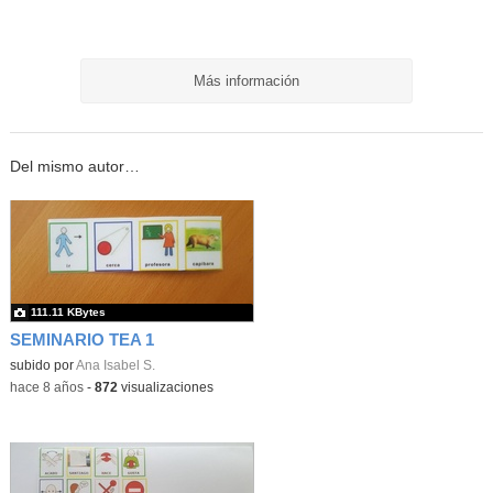
Más información
Del mismo autor…
111.11 KBytes
SEMINARIO TEA 1
subido por
Ana Isabel S.
-
hace 8 años
-
872
visualizaciones