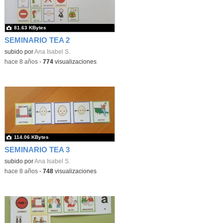
81.63 KBytes
SEMINARIO TEA 2
subido por
Ana Isabel S.
-
hace 8 años
-
774
visualizaciones
114.06 KBytes
SEMINARIO TEA 3
subido por
Ana Isabel S.
-
hace 8 años
-
748
visualizaciones